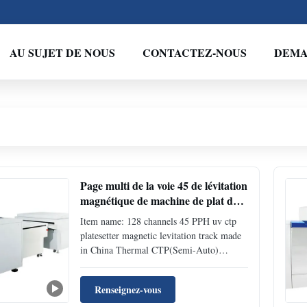
AU SUJET DE NOUS
CONTACTEZ-NOUS
DEMA
Page multi de la voie 45 de lévitation
magnétique de machine de plat des
canaux PCT par heure
Item name: 128 channels 45 PPH uv ctp
platesetter magnetic levitation track made
in China Thermal CTP(Semi-Auto)
Technical specification Model Thermal
CTP Yinber 8300A Yinber 8500A1
Renseignez-vous
Yinber 8600A Yinber 4300A Yinber