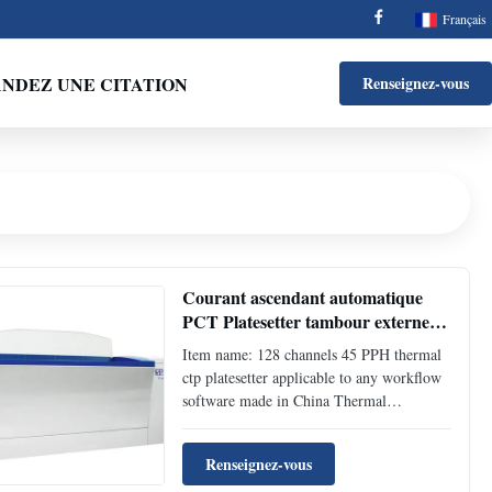
Français
NDEZ UNE CITATION
Renseignez-vous
Courant ascendant automatique
PCT Platesetter tambour externe
couleur blanche/bleue de 45 PPH
Item name: 128 channels 45 PPH thermal
ctp platesetter applicable to any workflow
software made in China Thermal
CTP(Semi-Auto) Technical specification
Model Thermal CTP Yinber 8300A
Renseignez-vous
Yinber 8500A1 Yinber 8600A Yinber