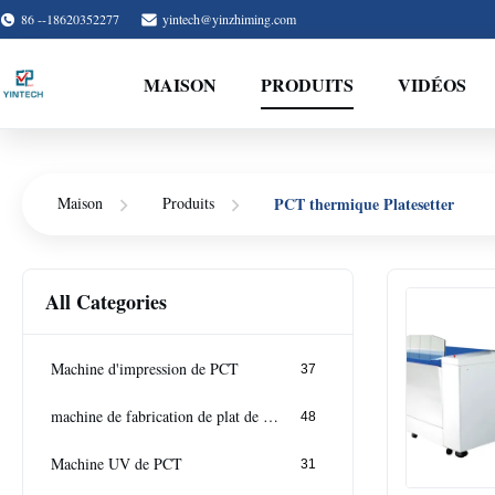
86 --18620352277
yintech@yinzhiming.com
MAISON
PRODUITS
VIDÉOS
PCT thermique Platesetter
Maison
Produits
All Categories
Machine d'impression de PCT
37
machine de fabrication de plat de PCT
48
Machine UV de PCT
31