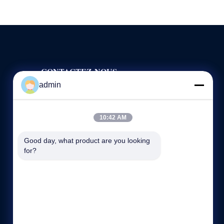
CONTACTEZ-NOUS
admin
86 --18620352277
8:30-18:00
10:42 AM
yintech@yinzhiming.com
Good day, what product are you looking 
1er étage, C de construction, parc technologique de
for?
Huachuangda, route de Hangcheng, secteur de Bao'an,
Shenzhen, Chine