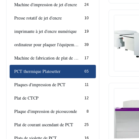
Machine d'impression de jet d'encre
24
Presse rotatif de jet d'encre
10
imprimante à jet d'encre numérique
19
ordinateur pour plaquer l'équipement
39
Machine de fabrication de plat de CTCP
17
PCT thermique Platesetter
65
Plaques d'impression de PCT
11
Plat de CTCP
12
Plaque d'impression de picoseconde
8
Plat de courant ascendant de PCT
25
Plats de violette de PCT
16