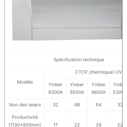
Spécification technique
CTCP (thermique) UV
Modèle
Yinber
Yinber
Yinber
Yinber
9300A
9500A
9600A
5300
Non des lasers
32
48
64
32
Productivité
(1130x800mm)
17
22
26
22