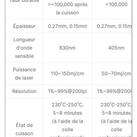
Taux durable
>=100,000 après
=100,000
la cuisson
Épaisseur
0.27mm, 0.15mm
0.27mm, 0.15mm
Longueur
d'onde
830nm
405nm
sensible
Puissance
110~150mj/cm
50~70mj/cm
de laser
Résolution
1%~99%@200lpi
1%~99%@200lpi
230˚C-250˚C,
230˚C-250˚C,
5~8 minutes
5~8 minutes
(à l'aide de la
(à l'aide de la
État de
colle
colle
cuisson