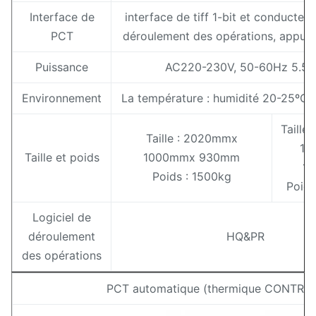
Interface de
interface de tiff 1-bit et conducteur
PCT
déroulement des opérations, appui
Puissance
AC220-230V, 50-60Hz 5.5
Environnement
La température : humidité 20-25ºC
Taille
Taille : 2020mmx
12
Taille et poids
1000mmx 930mm
1
Poids : 1500kg
Poids
Logiciel de
déroulement
HQ&PR
des opérations
PCT automatique (thermique CONTRE