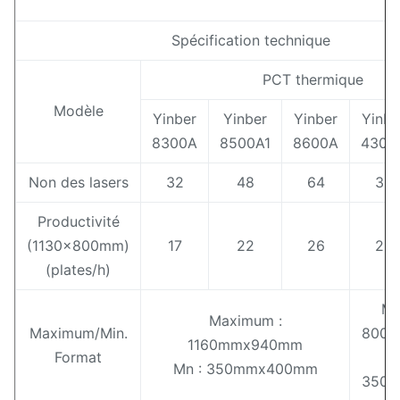
Spécification technique
PCT thermique
Modèle
Yinber
Yinber
Yinber
Yinbe
8300A
8500A1
8600A
4300
Non des lasers
32
48
64
32
Productivité
(1130x800mm)
17
22
26
22
(plates/h)
Ma
Maximum :
Maximum/Min.
800
1160mmx940mm
Format
Mn : 350mmx400mm
350