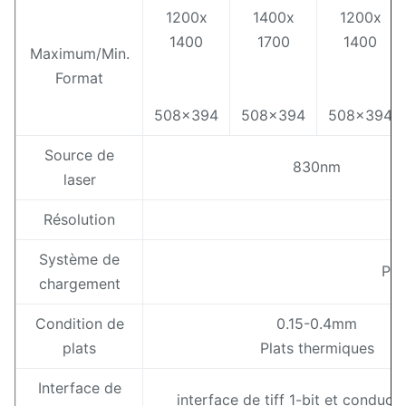
1200x
1400x
1200x
1400
1700
1400
Maximum/Min.
Format
508x394
508x394
508x394
Source de
830nm
laser
Résolution
Système de
Pla
chargement
Condition de
0.15-0.4mm
plats
Plats thermiques
Interface de
interface de tiff 1-bit et conduc