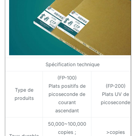
Spécification technique
(FP-100)
Plats positifs de
(FP-200)
Type de
picoseconde de
Plats UV de
produits
courant
picoseconde
ascendant
50,000~100,000
copies ;
>copies