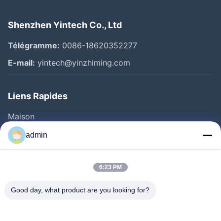
Shenzhen Yintech Co., Ltd
Télégramme:
0086-18620352277
E-mail:
yintech@yinzhiming.com
Liens Rapides
Maison
Produits
admin
Vidéos
Au Sujet De Nous
6:23 PM
Visite D'usine
Good day, what product are you looking for?
Contrôle De Qualité
Contactez-Nous