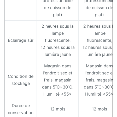
professionnelle
professionnelle
de cuisson de
de cuisson de
plat)
plat)
2 heures sous la
2 heures sous la
lampe
lampe
Éclairage sûr
fluorescente,
fluorescente,
12 heures sous la
12 heures sous la
lumière jaune
lumière jaune
Magasin dans
Magasin dans
l'endroit sec et
l'endroit sec et
Condition de
frais, magasin
frais, magasin
stockage
dans 5˚C~30˚C,
dans 5˚C~30˚C,
Humilité <55>
Humilité <55>
Durée de
12 mois
12 mois
conservation