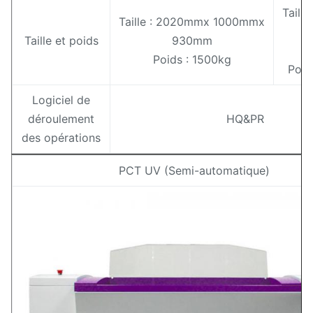
Taill
Taille : 2020mmx 1000mmx
1
Taille et poids
930mm
1
Poids : 1500kg
Poid
Logiciel de
déroulement
HQ&PR
des opérations
PCT UV (Semi-automatique)