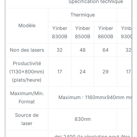
Spécification technique
Thermique
Modèle
Yinber
Yinber
Yinber
Yinber
8300B
8500B
8600B
9300B
Non des lasers
32
48
64
32
Productivité
(1130x800mm)
17
24
29
17
(plats/heure)
Maximum/Min.
Maximum : 1160mmx940mm mn 
Format
Source de
830nm
laser
dpi 2400 (la résolution peut être 