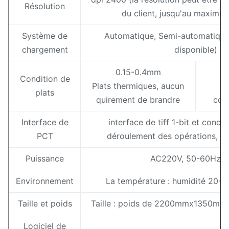
Résolution
du client, jusqu'au maximu
Système de
Automatique, Semi-automatique
chargement
disponible)
0.15-0.4mm
Condition de
Plats thermiques, aucun
Pl
plats
quirement de brandre
con
Interface de
interface de tiff 1-bit et condu
PCT
déroulement des opérations, a
Puissance
AC220V, 50-60Hz 
Environnement
La température : humidité 20-
Taille et poids
Taille : poids de 2200mmx1350mm
Logiciel de