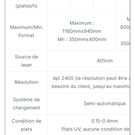
(plates/h)
Max
Maximum :
Maximum/Min.
800m
1160mmx940mm
Format
Mn : 350mmx400mm
350m
Source de
405nm
laser
dpi 2400 (la résolution peut être a
Résolution
besoins du client, jusqu'au maximu
Système de
Semi-automatique
chargement
Condition de
0.15-0.4mm
plats
Plats UV, aucune condition de 