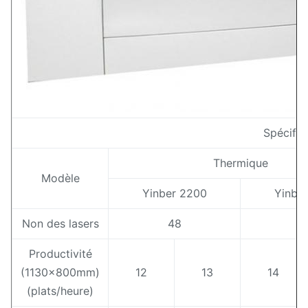
Spécific
Thermique
Modèle
Yinber 2200
Yinbe
Non des lasers
48
6
Productivité
(1130x800mm)
12
13
14
(plats/heure)