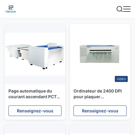
VIDEO
Page automatique du
Ordinateur de 2400 DPI
courant ascendant PCT
pour plaquer
Platesetter 35 par heure
l'équipement, type
humidité de 40 - de 80%
thermique canaux multi
Renseignez-vous
Renseignez-vous
de machine de PCT