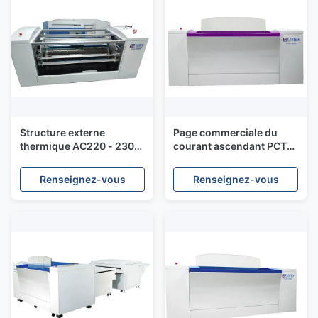
Structure externe
Page commerciale du
thermique AC220 - 230V
courant ascendant PCT
de tambour de CIP3/CIP4
Platesetter 29 par source
PCT Platesetter
de laser de l'heure
Renseignez-vous
Renseignez-vous
830NM