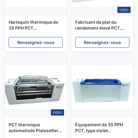
VIDEO
Harlequin thermique de
Fabricant de plat du
29 PPH PCT
rendement élevé PCT,
Platesetter/harlequin
semi page de
/prinergy de Prinergy
l'automobile 35 par heure
Renseignez-vous
Renseignez-vous
PCT Platesetter
VIDEO
PCT thermique
Équipement de 35 PPH
automatisée Platesetter
PCT, type violet
0. 15 - 0. résolution de
commercial machine