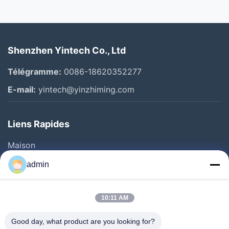
Shenzhen Yintech Co., Ltd
Télégramme:
0086-18620352277
E-mail:
yintech@yinzhiming.com
Liens Rapides
Maison
Produits
admin
Vidéos
Au Sujet De Nous
10:11 AM
Visite D'usine
Good day, what product are you looking for?