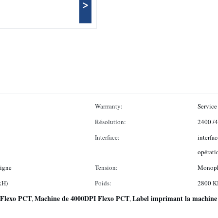
>
Warrranty:
Service 
Résolution:
2400 /
Interface:
interfa
opérati
ligne
Tension:
Monoph
xH)
Poids:
2800 
 Flexo PCT
Machine de 4000DPI Flexo PCT
Label imprimant la machine d
,
,