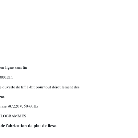
en ligne sans fin
4000DPI
ce ouverte de tiff 1-bit pour tout déroulement des
ons
asé AC220V, 50-60Hz
KILOGRAMMES
e fabrication de plat de flexo