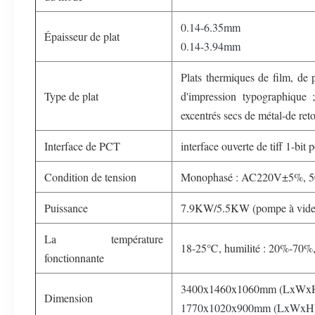
0.14-6.35mm
Épaisseur de plat
0.14-3.94mm
Plats thermiques de film, de p
Type de plat
d'impression typographique ;
excentrés secs de métal-de ret
Interface de PCT
interface ouverte de tiff 1-bit
Condition de tension
Monophasé : AC220V±5%, 5
Puissance
7.9KW/5.5KW (pompe à vide 
La température
18-25℃, humilité : 20%-70%,
fonctionnante
3400x1460x1060mm (LxWx
Dimension
1770x1020x900mm (LxWxH