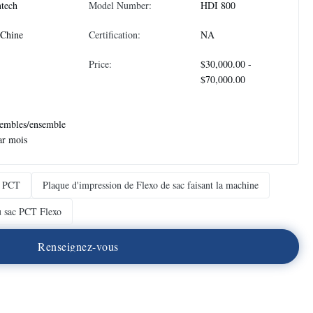
tech
Model Number:
HDI 800
 Chine
Certification:
NA
Price:
$30,000.00 -
$70,000.00
embles/ensemble
ar mois
o PCT
Plaque d'impression de Flexo de sac faisant la machine
u sac PCT Flexo
R
e
n
s
e
i
g
n
e
z
-
v
o
u
s