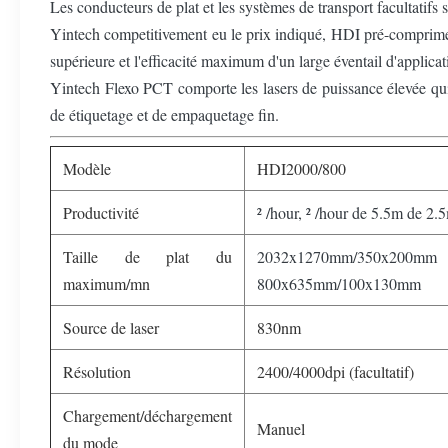
Les conducteurs de plat et les systèmes de transport facultatifs 
Yintech competitivement eu le prix indiqué, HDI pré-compriment
supérieure et l'efficacité maximum d'un large éventail d'applica
Yintech Flexo PCT comporte les lasers de puissance élevée qui f
de étiquetage et de empaquetage fin.
Modèle
HDI2000/800
Productivité
² /hour, ² /hour de 5.5m de 2.
Taille de plat du
2032x1270mm/350x200mm
maximum/mn
800x635mm/100x130mm
Source de laser
830nm
Résolution
2400/4000dpi (facultatif)
Chargement/déchargement
Manuel
du mode