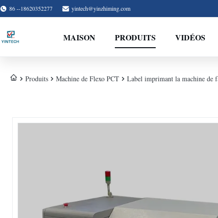
86 --18620352277
yintech@yinzhiming.com
MAISON
PRODUITS
VIDÉOS
Produits
Machine de Flexo PCT
Label imprimant la machine de f