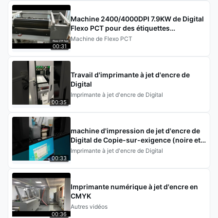
Machine 2400/4000DPI 7.9KW de Digital
Flexo PCT pour des étiquettes
d'étiquettes
Machine de Flexo PCT
00:31
Travail d'imprimante à jet d'encre de
Digital
Imprimante à jet d'encre de Digital
00:35
machine d'impression de jet d'encre de
Digital de Copie-sur-exigence (noire et
blanche)
Imprimante à jet d'encre de Digital
00:33
Imprimante numérique à jet d'encre en
CMYK
Autres vidéos
00:36