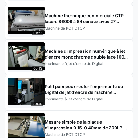
Machine thermique commerciale CTP,
lasers 8600B à 64 canaux avec 27
débits/h
Machine de PCT CTCP
01:23
Machine d'impression numérique à jet
d'encre monochrome double face 100
m/min
Imprimante à jet d'encre de Digital
00:13
Petit pain pour rouler l'imprimante de
Digital de jet d'encre de machine
d'impression
Imprimante à jet d'encre de Digital
00:40
Mesure simple de la plaque
d'impression 0.15-0.40mm de 200LPI
CTCP
Machine de PCT CTCP