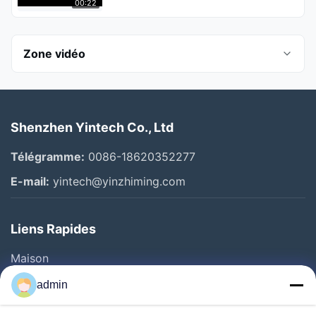
00:22
Zone vidéo
All Videos
Shenzhen Yintech Co., Ltd
Imprimante à jet d'encre de Digital
Télégramme:
0086-18620352277
introduction de société
E-mail:
yintech@yinzhiming.com
Machine de Flexo PCT
Liens Rapides
Machine de PCT CTCP
Maison
Machine à imprimer à la CTP
Produits
admin
Machine UV PCT
Vidéos