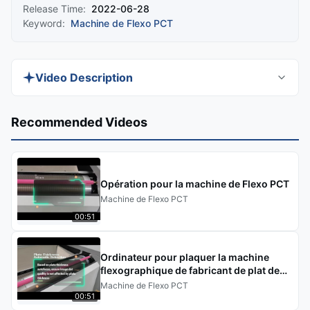
Release Time:
2022-06-28
Keyword:
Machine de Flexo PCT
Video Description
Découvrez la machine Yintech Single Phase
Recommended Videos
830nm Flexo CTP, une machine manuelle de
fabrication de plaques flexes CTP conçue pour la
précision et l'efficacité.Cette machine offre une
Opération pour la machine de Flexo PCT
qualité supérieure pour l'étiquetage et
Machine de Flexo PCT
l'emballage.. Idéal pour les presses commerciales
00:51
à offset et à feuille de grand format.
Ordinateur pour plaquer la machine
flexographique de fabricant de plat de
compensation de presse typographique
Machine de Flexo PCT
de PCT Flexo
00:51