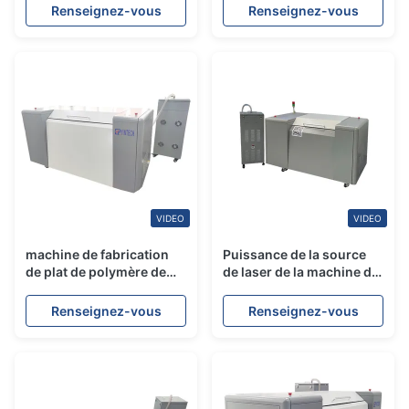
d'impression zip-lock de
presse de Digital de
Renseignez-vous
Renseignez-vous
Flexo de sac faisant la
machine pré
machine
VIDEO
VIDEO
machine de fabrication
Puissance de la source
de plat de polymère de
de laser de la machine de
Flexo de lavage de l'eau
fabrication de plat de
830nm écologique
polymère de PCT Flexo
Renseignez-vous
Renseignez-vous
830nm 5.5KW