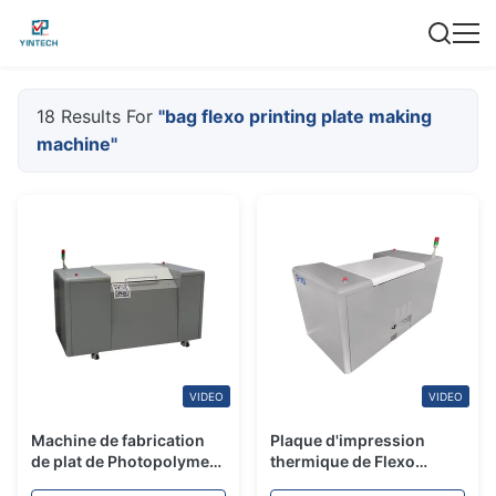
18 Results For
"bag flexo printing plate making
machine"
VIDEO
VIDEO
Machine de fabrication
Plaque d'impression
de plat de Photopolymer
thermique de Flexo
PCT Flexo plaque
faisant l'équipement de