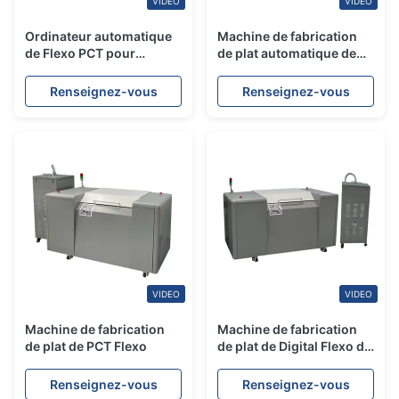
VIDEO
VIDEO
Ordinateur automatique
Machine de fabrication
de Flexo PCT pour
de plat automatique de
plaquer la machine de
résine de machine de
fabrication de plat de
Photopolymer Flexo PCT
Renseignez-vous
Renseignez-vous
systèmes
VIDEO
VIDEO
Machine de fabrication
Machine de fabrication
de plat de PCT Flexo
de plat de Digital Flexo de
machine de Yintech Flexo
PCT 7.9KW pour des
Renseignez-vous
Renseignez-vous
labels d'étiquettes