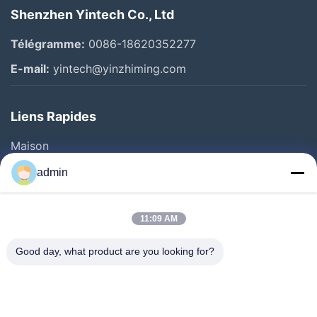
Shenzhen Yintech Co., Ltd
Télégramme:
0086-18620352277
E-mail:
yintech@yinzhiming.com
Liens Rapides
Maison
Produits
admin
Vidéos
Au Sujet De Nous
11:09 AM
Visite D'usine
Good day, what product are you looking for?
Contrôle De Qualité
Contactez-Nous