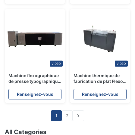
VIDEO
VIDEO
Machine flexographique
Machine thermique de
de presse typographique
fabrication de plat Flexo
de Flexo de fabricant de
PCT pour l'impression
plat excentré de PCT
d'étiquette adhésive
Renseignez-vous
Renseignez-vous
1
2
All Categories