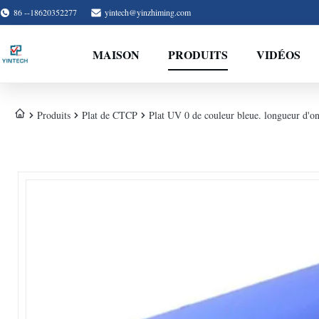
86 --18620352277
yintech@yinzhiming.com
MAISON
PRODUITS
VIDÉOS
Produits
Plat de CTCP
Plat UV 0 de couleur bleue. longueur d'