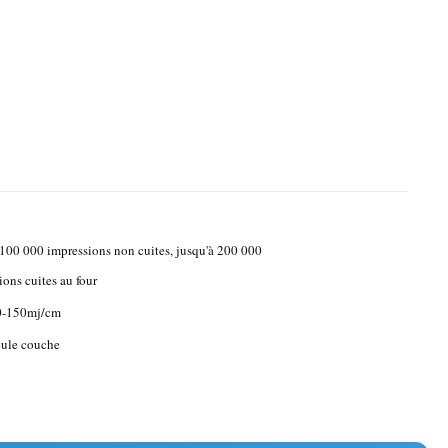
 100 000 impressions non cuites, jusqu'à 200 000
ions cuites au four
10-150mj/cm
eule couche