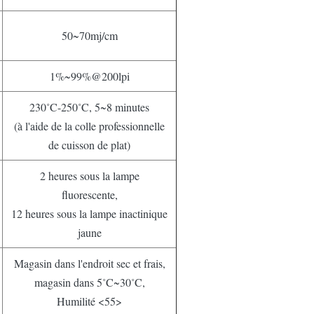
50~70mj/cm
1%~99%@200lpi
230˚C-250˚C, 5~8 minutes
(à l'aide de la colle professionnelle
de cuisson de plat)
2 heures sous la lampe
fluorescente,
12 heures sous la lampe inactinique
jaune
Magasin dans l'endroit sec et frais,
magasin dans 5˚C~30˚C,
Humilité <55>