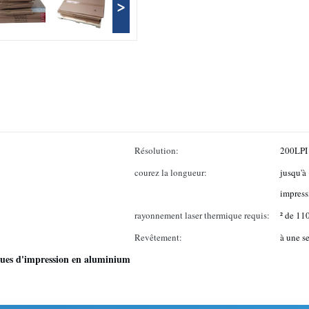
>
Résolution:
200LPI
courez la longueur:
jusqu'à
impress
rayonnement laser thermique requis:
² de 1
Revêtement:
à une s
ues d'impression en aluminium