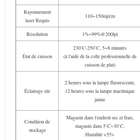
Rayonnement
110~150mj/cm
laser Requis
Résolution
1%~99%@200lpi
230˚C-250˚C, 5~8 minutes
État de cuisson
(à l'aide de la colle professionnelle de
cuisson de plat)
2 heures sous la lampe fluorescente,
Éclairage sûr
12 heures sous la lampe inactinique
jaune
Magasin dans l'endroit sec et frais,
Condition de
magasin dans 5˚C~30˚C,
stockage
Humilité <55>