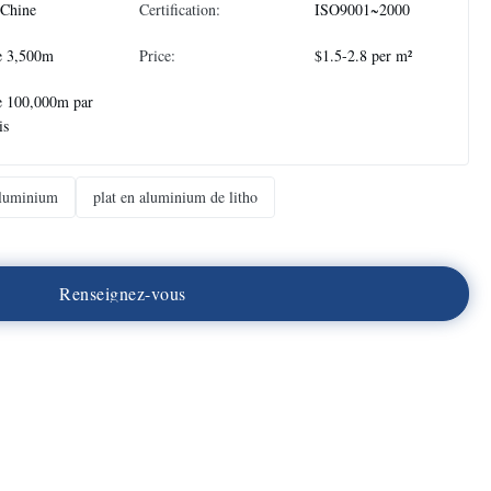
 Chine
Certification:
ISO9001~2000
e 3,500m
Price:
$1.5-2.8 per m²
e 100,000m par
is
aluminium
plat en aluminium de litho
R
e
n
s
e
i
g
n
e
z
-
v
o
u
s