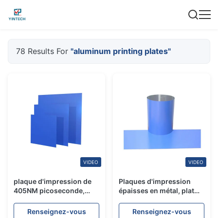
78 Results For
"aluminum printing plates"
VIDEO
VIDEO
plaque d'impression de
Plaques d'impression
405NM picoseconde,
épaisses en métal, plat
plaques d'impression en
positif en aluminium
aluminium reproduction
d'impression offset
Renseignez-vous
Renseignez-vous