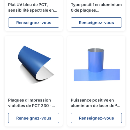
Plat UV bleu de PCT,
Type positif en aluminium
sensibilité spectrale en
0 de plaques
aluminium 405NM de
d'impression du matériel
plaques d'impression
PCT. 15 - 0. mesure de
Renseignez-vous
Renseignez-vous
40MM
Plaques d'impression
Puissance positive en
violettes de PCT 230 -
aluminium de laser de ²
état de la cuisson 250˚C
de MJ du plat
12 mois de vie
d'impression offset 110 -
Renseignez-vous
Renseignez-vous
150/cm