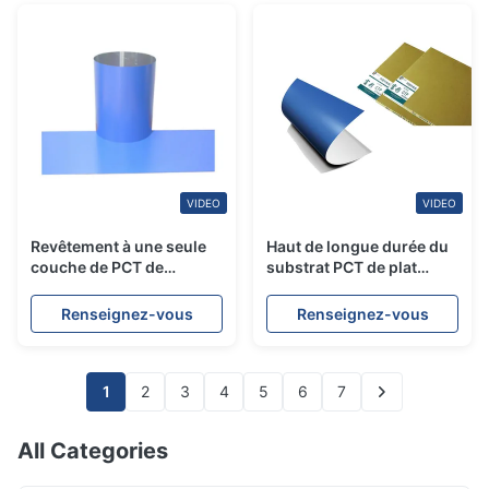
VIDEO
VIDEO
Revêtement à une seule
Haut de longue durée du
couche de PCT de
substrat PCT de plat
résolution en aluminium
thermique en aluminium
des plaques d'impression
d'impression offset
Renseignez-vous
Renseignez-vous
200LPI
1
2
3
4
5
6
7
All Categories