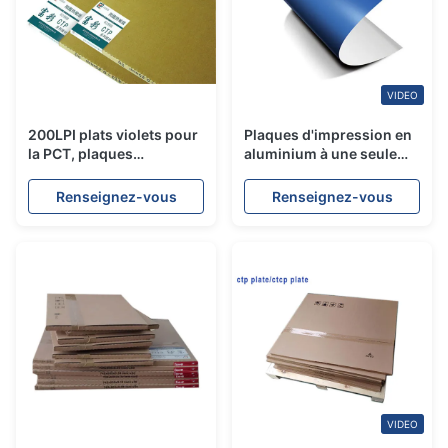
VIDEO
200LPI plats violets pour
Plaques d'impression en
la PCT, plaques
aluminium à une seule
d'impression en
couche, productivité
aluminium 0. Mesure 40
élevée de plat excentré de
Renseignez-vous
Renseignez-vous
picoseconde
VIDEO