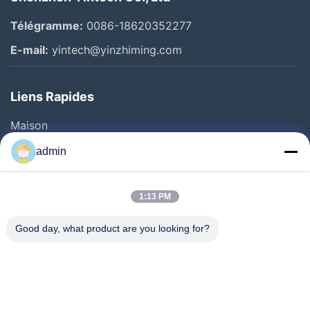
Télégramme:
0086-18620352277
E-mail:
yintech@yinzhiming.com
Liens Rapides
Maison
Produits
admin
Vidéos
Au Sujet De Nous
1:13 PM
Visite D'usine
Good day, what product are you looking for?
Contrôle De Qualité
Contactez-Nous
Demandez Une Citation