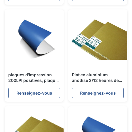
de point de 1 - de 99%
plaques d'impression
Plat en aluminium
200LPI positives, plaques
anodisé 2/12 heures de
d'impression en
Litho de lampe
aluminium carrées UV
inactinique 1800 -
Renseignez-vous
Renseignez-vous
productivité 2500m2