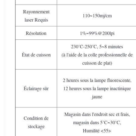
Rayonnement
110~150mj/cm
laser Requis
Résolution
1%~99%@200lpi
230˚C-250˚C, 5~8 minutes
État de cuisson
(à l'aide de la colle professionnelle de
cuisson de plat)
2 heures sous la lampe fluorescente,
Éclairage sûr
12 heures sous la lampe inactinique
jaune
Magasin dans l'endroit sec et frais,
Condition de
magasin dans 5˚C~30˚C,
stockage
Humilité <55>