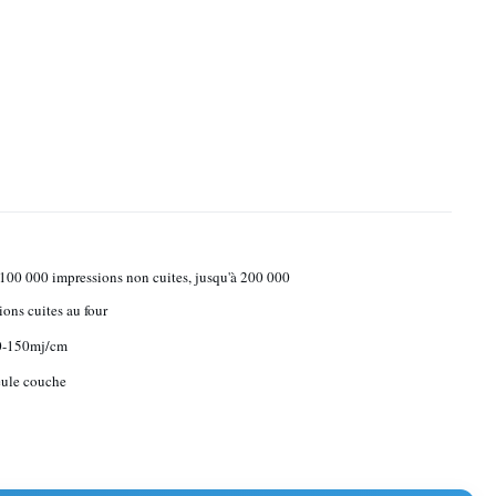
 100 000 impressions non cuites, jusqu'à 200 000
ions cuites au four
10-150mj/cm
eule couche