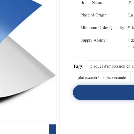
Brand Name:
Yi
Place of Origin:
La
Minimum Order Quantity:
² d
Supply Ability:
² d
mo
Tags
plaques d'impression en 
plat excentré de picoseconde