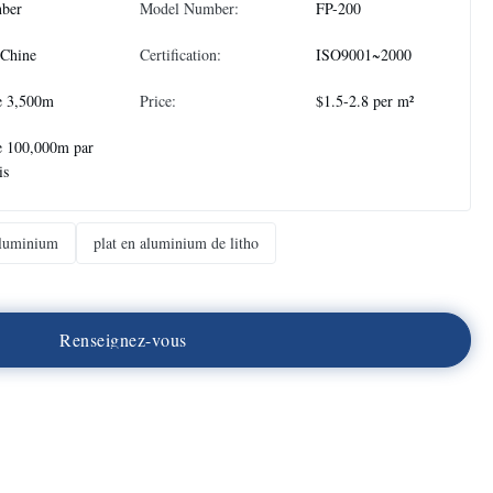
nber
Model Number:
FP-200
 Chine
Certification:
ISO9001~2000
e 3,500m
Price:
$1.5-2.8 per m²
e 100,000m par
is
aluminium
plat en aluminium de litho
R
e
n
s
e
i
g
n
e
z
-
v
o
u
s