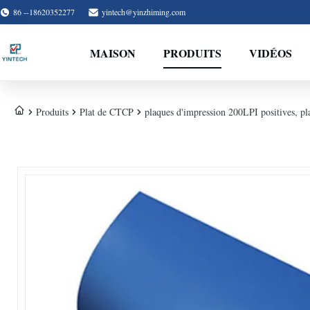
86 --18620352277
yintech@yinzhiming.com
MAISON
PRODUITS
VIDÉOS
Produits
Plat de CTCP
plaques d'impression 200LPI positives, p