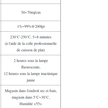
50~70mj/cm
1%~99%@200lpi
230˚C-250˚C, 5~8 minutes
(à l'aide de la colle professionnelle
de cuisson de plat)
2 heures sous la lampe
fluorescente,
12 heures sous la lampe inactinique
jaune
Magasin dans l'endroit sec et frais,
magasin dans 5˚C~30˚C,
Humilité <55>