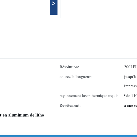
>
Résolution:
200LPI
courez la longueur:
jusqu'à
impress
rayonnement laser thermique requis:
² de 1
Revêtement:
à une s
t en aluminium de litho