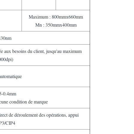
Maximum : 800mmx660mm
Mn : 350mmx400mm
830nm
tée aux besoins du client, jusqu'au maximum
000dpi)
automatique
15-0.4mm
ucune condition de marque
 direct de déroulement des opérations, appui
P3/CIP4