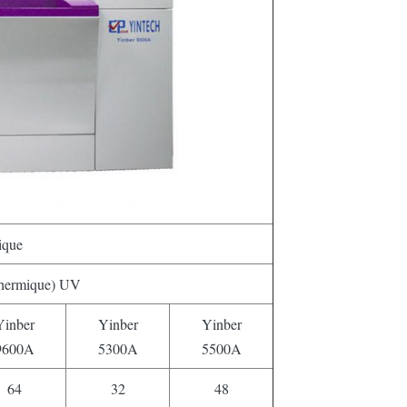
ique
hermique) UV
Yinber
Yinber
Yinber
9600A
5300A
5500A
64
32
48