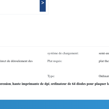
>
système de chargement:
semi-a
 direct de déroulement des
Plat requis:
plat th
Type:
Ordinat
pression
haute imprimante de dpi
ordinateur de 64 diodes pour plaquer 
,
,