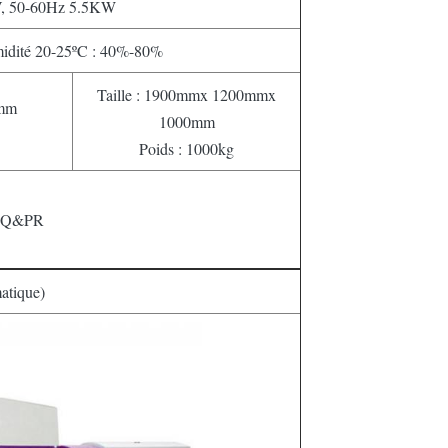
, 50-60Hz 5.5KW
midité 20-25ºC : 40%-80%
Taille : 1900mmx 1200mmx
0mm
1000mm
Poids : 1000kg
Q&PR
tique)