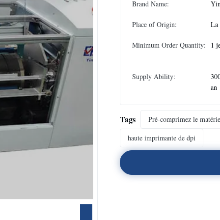
Brand Name:
Yi
Place of Origin:
La
Minimum Order Quantity:
1 j
Supply Ability:
300
an
Tags
Pré-comprimez le matérie
haute imprimante de dpi