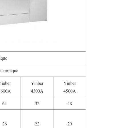
ique
thermique
Yinber
Yinber
Yinber
8600A
4300A
4500A
64
32
48
26
22
29