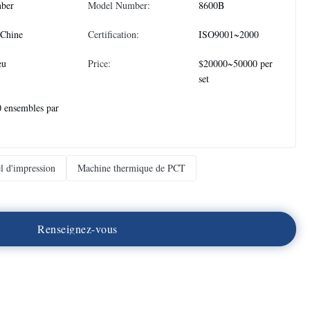
nber
Model Number:
8600B
 Chine
Certification:
ISO9001~2000
eu
Price:
$20000~50000 per
set
 ensembles par
l d'impression
Machine thermique de PCT
R
e
n
s
e
i
g
n
e
z
-
v
o
u
s