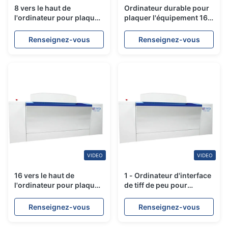
8 vers le haut de
Ordinateur durable pour
l'ordinateur pour plaquer
plaquer l'équipement 16
le format minimum
vers le haut de 128
d'équipement appui
diodes 24 plats par heure
Renseignez-vous
Renseignez-vous
CIP3/CIP4 de 350 * de
400MM
VIDEO
VIDEO
16 vers le haut de
1 - Ordinateur d'interface
l'ordinateur pour plaquer
de tiff de peu pour
le harlequin
plaquer le conducteur
d'équipement/le logiciel
direct de déroulement
Renseignez-vous
Renseignez-vous
déroulement des
des opérations
opérations de Prinergy
d'équipement