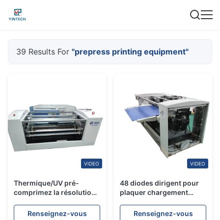
39 Results For
"prepress printing equipment"
VIDEO
VIDEO
Thermique/UV pré-
48 diodes dirigent pour
comprimez la résolution
plaquer chargement
de coutume de source de
automatique/automatique
laser du matériel
de matériel d'impression
Renseignez-vous
Renseignez-vous