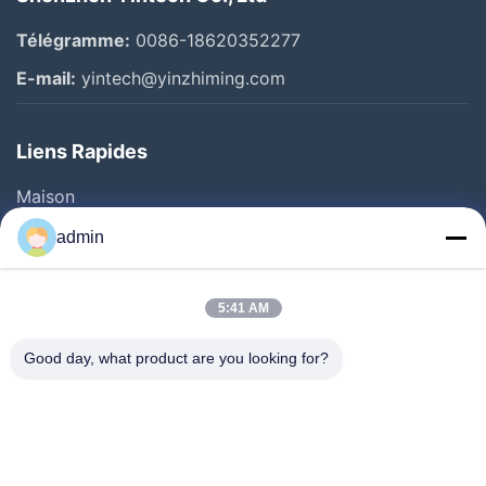
Télégramme:
0086-18620352277
E-mail:
yintech@yinzhiming.com
Liens Rapides
Maison
Produits
admin
Vidéos
Au Sujet De Nous
5:41 AM
Visite D'usine
Good day, what product are you looking for?
Contrôle De Qualité
Contactez-Nous
Demandez Une Citation