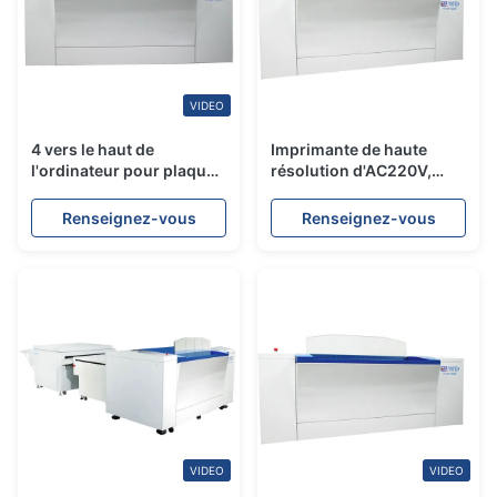
VIDEO
4 vers le haut de
Imprimante de haute
l'ordinateur pour plaquer
résolution d'AC220V,
des plats de la petite taille
ordinateur pour plaquer
22 d'équipement par
la machine d'impression
Renseignez-vous
Renseignez-vous
haute résolution d'heure
VIDEO
VIDEO