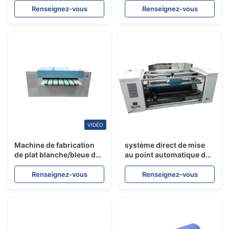
verso CMJN de Yintech
d'impression offset
Renseignez-vous
Renseignez-vous
avec tête d'impression
industrielle
VIDÉO
Machine de fabrication
système direct de mise
de plat blanche/bleue de
au point automatique de
CTCP 29 PPH système de
conducteur de
chargement automatique
déroulement des
Renseignez-vous
Renseignez-vous
opérations PCT de
machine conventionnelle
de 8500B