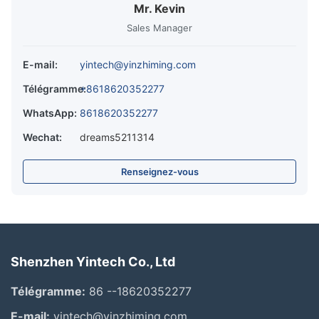
Mr. Kevin
Sales Manager
E-mail:
yintech@yinzhiming.com
Télégramme:
+8618620352277
WhatsApp:
8618620352277
Wechat:
dreams5211314
Renseignez-vous
Shenzhen Yintech Co., Ltd
Télégramme:
86 --18620352277
E-mail:
yintech@yinzhiming.com