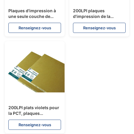
Plaques d'impression à
200LPI plaques
une seule couche de
d'impression de la
polyester, plat bleu
résolution PCT, plats en
durable du courant
aluminium d'impression
Renseignez-vous
Renseignez-vous
ascendant PCT
offset
200LPI plats violets pour
la PCT, plaques
d'impression en
aluminium 0. Mesure 40
Renseignez-vous