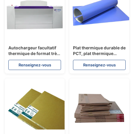
Autochargeur facultatif
Plat thermique durable de
thermique de format très
PCT, plat thermique
grand d'imprimante du
200LPI de Digital de
plat 2400 DPI
forme carrée
Renseignez-vous
Renseignez-vous