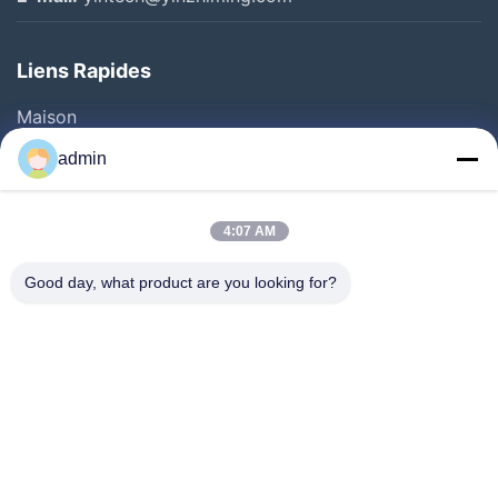
Liens Rapides
Maison
Produits
admin
Vidéos
Au Sujet De Nous
4:07 AM
Visite D'usine
Good day, what product are you looking for?
Contrôle De Qualité
Contactez-Nous
Demandez Une Citation
Nouvelles