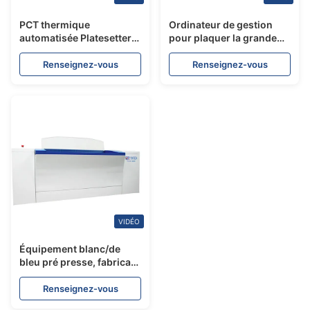
PCT thermique
Ordinateur de gestion
automatisée Platesetter
pour plaquer la grande
0. 15 - 0. résolution de
vitesse 1000/1500KG 5.
coutume d'épaisseur de
5KW d'équipement
Renseignez-vous
Renseignez-vous
40MM
VIDÉO
Équipement blanc/de
bleu pré presse, fabricant
automatique à grande
vitesse de plat de PCT
Renseignez-vous