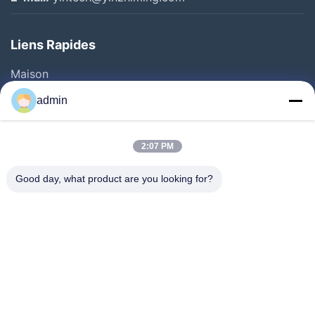
Liens Rapides
Maison
Produits
admin
Vidéos
Au Sujet De Nous
2:07 PM
Visite D'usine
Good day, what product are you looking for?
Contrôle De Qualité
Contactez-Nous
Demandez Une Citation
Nouvelles