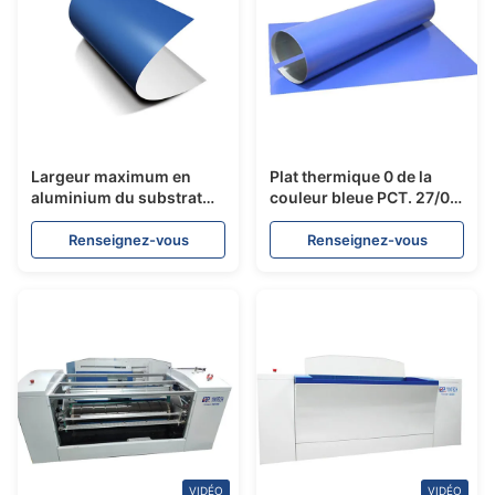
Largeur maximum en
Plat thermique 0 de la
aluminium du substrat
couleur bleue PCT. 27/0.
1320MM de plats violets
épaisseur de 15MM pour
de PCT diplôméee par
la machine de PCT
Renseignez-vous
Renseignez-vous
OIN
VIDÉO
VIDÉO