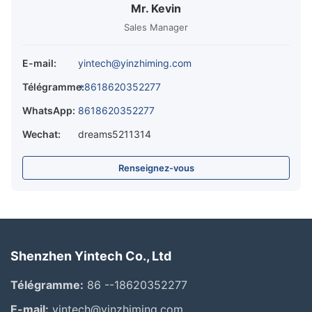
Mr. Kevin
Sales Manager
E-mail:
yintech@yinzhiming.com
Télégramme:
+8618620352277
WhatsApp:
8618620352277
Wechat:
dreams5211314
Renseignez-vous
Shenzhen Yintech Co., Ltd
Télégramme:
86 --18620352277
E-mail:
yintech@yinzhiming.com