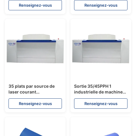
aluminium reproduction
conventionnelle
Renseignez-vous
Renseignez-vous
de point de 1 - de 99%
commerciale de PCT
35 plats par source de
Sortie 35/45PPH 1
laser courant
industrielle de machine
ascendant/830NM de
d'impression de PCT -
machine de fabrication
interface de tiff de peu
Renseignez-vous
Renseignez-vous
de plat de l'heure PCT