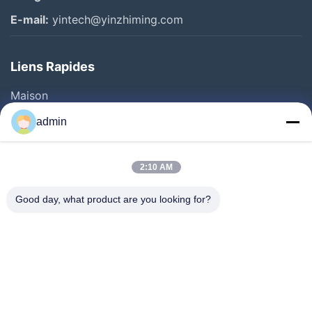
E-mail:
yintech@yinzhiming.com
Liens Rapides
Maison
Produits
admin
Vidéos
Au Sujet De Nous
2:10 AM
Visite D'usine
Good day, what product are you looking for?
Contrôle De Qualité
Contactez-Nous
Demandez Une Citation
Nouvelles