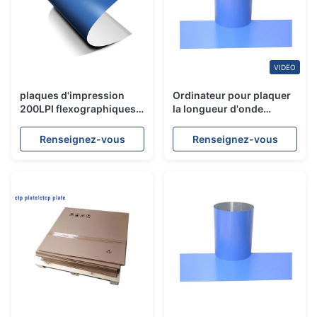
VIDEO
plaques d'impression
Ordinateur pour plaquer
200LPI flexographiques,
la longueur d'onde
² positif de MJ des
405/830NM 200LPI de
plaques d'impression 50
plaques d'impression en
Renseignez-vous
Renseignez-vous
- 70/cm
métal