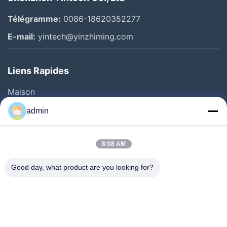
Télégramme:
0086-18620352277
E-mail:
yintech@yinzhiming.com
Liens Rapides
Maison
Produits
admin
Vidéos
Au Sujet De Nous
8:08 AM
Visite D'usine
Good day, what product are you looking for?
Contrôle De Qualité
Contactez-Nous
Demandez Une Citation