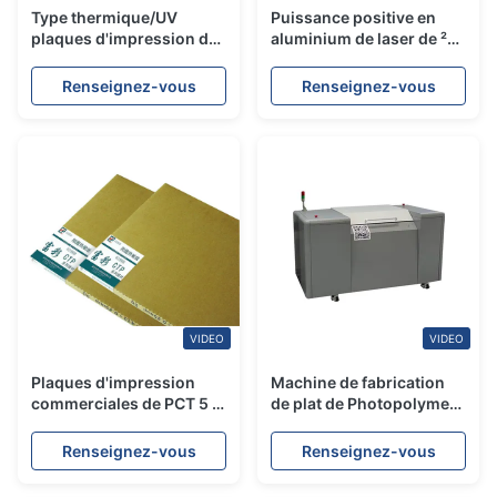
Type thermique/UV
Puissance positive en
plaques d'impression de
aluminium de laser de ²
PCT 100000 impressions
de MJ du plat
courent la longueur
d'impression offset 110 -
Renseignez-vous
Renseignez-vous
150/cm
VIDEO
VIDEO
Plaques d'impression
Machine de fabrication
commerciales de PCT 5 -
de plat de Photopolymer
8 minutes faisant 0 cuire
PCT Flexo plaque
au four. 27/0. épaisseur
d'impression zip-lock de
Renseignez-vous
Renseignez-vous
de 15MM
Flexo de sac faisant la
machine