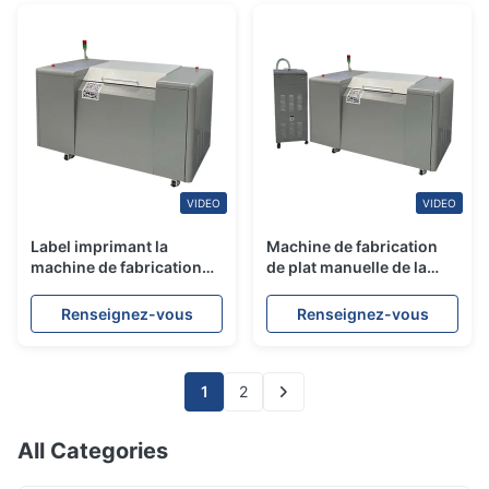
VIDEO
VIDEO
Label imprimant la
Machine de fabrication
machine de fabrication
de plat manuelle de la
de plat de la machine
machine PCT Flexo
2400/4000DPI Flexo de
monophasé 830nm Flexo
Renseignez-vous
Renseignez-vous
Flexo PCT
PCT
1
2
All Categories