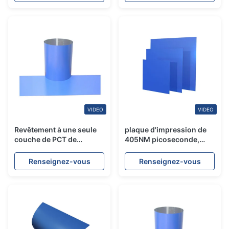
ascendant PCT
VIDEO
VIDEO
Revêtement à une seule
plaque d'impression de
couche de PCT de
405NM picoseconde,
résolution en aluminium
plaques d'impression en
des plaques d'impression
aluminium reproduction
Renseignez-vous
Renseignez-vous
200LPI
de point de 1 - de 99%