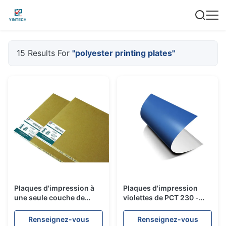
15 Results For
"polyester printing plates"
Plaques d'impression à
Plaques d'impression
une seule couche de
violettes de PCT 230 -
polyester, plat bleu
état de la cuisson 250˚C
durable du courant
12 mois de vie
Renseignez-vous
Renseignez-vous