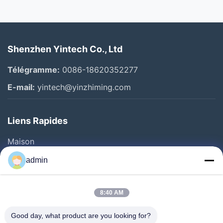
Shenzhen Yintech Co., Ltd
Télégramme:
0086-18620352277
E-mail:
yintech@yinzhiming.com
Liens Rapides
Maison
Produits
admin
Vidéos
Au Sujet De Nous
8:40 AM
Visite D'usine
Good day, what product are you looking for?