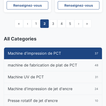
Digital de grand format
déroulement des
Renseignez-vous
Renseignez-vous
opérations 19 par heure
8KVA
«
‹
1
2
3
4
5
›
»
All Categories
Machine d'impression de PCT
37
machine de fabrication de plat de PCT
48
Machine UV de PCT
31
Machine d'impression de jet d'encre
24
Presse rotatif de jet d'encre
10