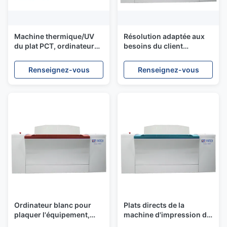
Machine thermique/UV
Résolution adaptée aux
du plat PCT, ordinateur
besoins du client
pour plaquer la machine
commerciale 1 de
d'impression 2400 DPI
machine d'impression de
Renseignez-vous
Renseignez-vous
PCT - interface de tiff de
peu
Ordinateur blanc pour
Plats directs de la
plaquer l'équipement,
machine d'impression du
machine d'impression de
conducteur PCT de