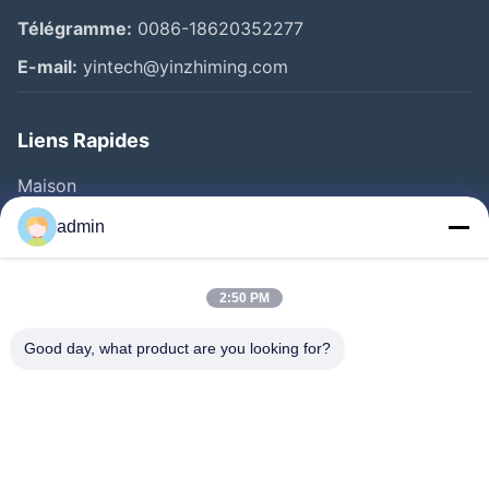
Télégramme:
0086-18620352277
E-mail:
yintech@yinzhiming.com
Liens Rapides
Maison
Produits
admin
Vidéos
Au Sujet De Nous
2:50 PM
Visite D'usine
Good day, what product are you looking for?
Contrôle De Qualité
Contactez-Nous
Demandez Une Citation