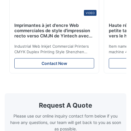
VIDEO
Imprimantes à jet d'encre Web
Haute rés
commerciales de style d'impression
petite tai
recto verso CMJN de Yintech avec
vers le ha
tête d'impression industrielle
80%
Industrial Web Inkjet Commercial Printers
Item name :
CMYK Duplex Printing Style Shenzhen
machine 4-
Yintech Co.,LTD is a modern high-tech
max format
enterprise specialized in pre-press plate
Yintech ctp
Contact Now
making equipment, integrating design, R&D,
choose us? 
manufacturing and sales services. Our main
advantages,
products are included: Automatic / Semi-
advantages,
Auto thermal or UV plate making machine
1.Autofocus
Large format thermal or UV plate making
we adopted 
machine Very large format (VLF) thermal or
technology.
UV plate making machine Flexo plate
more flexibl
Request A Quote
making machine Monochrome / Dual
more satura
deform or pl
Please use our online inquiry contact form below if you
have any questions, our team will get back to you as soon
as possible.