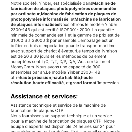
Notre société, Yinber, est spécialisée dans
Machine de
fabrication de plaques photopolymères commandée
par ordinateur
,
Machine de fabrication de plaques de
photopolymère informatisée
, et
Machine de fabrication
de plaques informatisée
Nous offrons le modèle Yinber
2300-14B qui est certifié ISO9001~2000. La quantité
minimale de commande est 1 et la gamme de prix est de
31000 $ à 38000 $ par ensemble.L'emballage est un
boîtier en bois d'exportation pour le transport maritime
avec support de chariot élévateurLe temps de livraison
est de 20 à 30 jours et les méthodes de paiement
acceptées sont L/C, T/T, D/P, D/A, Western Union et
MoneyGram. Nous avons une capacité de 300
ensembles par an.Le modèle Yinber 2300-14B
offre
haute précision
,
haute fiabilité
,
haute
résolution
,
haute efficacité
, et
grand format
l'impression.
Assistance et services:
Assistance technique et service de la machine de
fabrication de plaques CTP:
Nous fournissons un support technique et un service
pour la machine de fabrication de plaques CTP. Notre
équipe d'experts est disponible 24 heures sur 24 pour
vous aider avec tout problème lié à l'appareil.services de