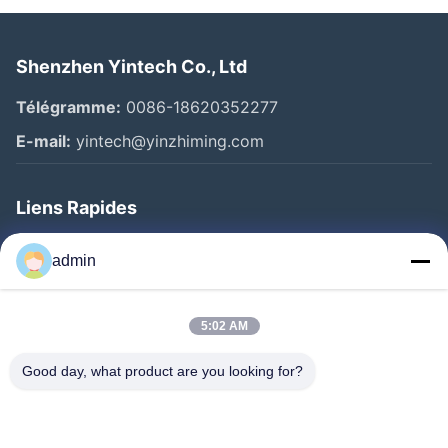
Shenzhen Yintech Co., Ltd
Télégramme:
0086-18620352277
E-mail:
yintech@yinzhiming.com
Liens Rapides
Maison
admin
Produits
Vidéos
5:02 AM
Au Sujet De Nous
Good day, what product are you looking for?
Visite D'usine
Contrôle De Qualité