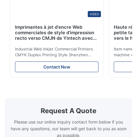
VIDEO
Imprimantes à jet d'encre Web
Haute rés
commerciales de style d'impression
petite tai
recto verso CMJN de Yintech avec
vers le ha
tête d'impression industrielle
80%
Industrial Web Inkjet Commercial Printers
Item name :
CMYK Duplex Printing Style Shenzhen
machine 4-
Yintech Co.,LTD is a modern high-tech
max format
enterprise specialized in pre-press plate
Yintech ctp
Contact Now
making equipment, integrating design, R&D,
choose us? 
manufacturing and sales services. Our main
advantages,
products are included: Automatic / Semi-
advantages,
Auto thermal or UV plate making machine
1.Autofocus
Large format thermal or UV plate making
we adopted 
machine Very large format (VLF) thermal or
technology.
UV plate making machine Flexo plate
more flexibl
Request A Quote
making machine Monochrome / Dual
more satura
deform or pl
Please use our online inquiry contact form below if you
have any questions, our team will get back to you as soon
as possible.