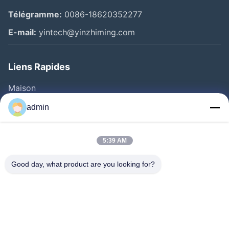
Télégramme:
0086-18620352277
E-mail:
yintech@yinzhiming.com
Liens Rapides
Maison
Produits
admin
Vidéos
Au Sujet De Nous
5:39 AM
Visite D'usine
Good day, what product are you looking for?
Contrôle De Qualité
Contactez-Nous
Demandez Une Citation