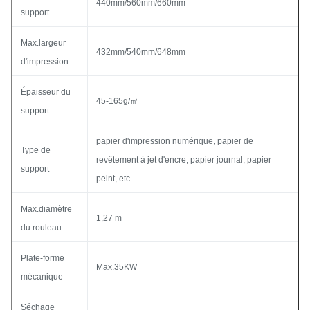
440mm/560mm/660mm
support
Max.largeur
432mm/540mm/648mm
d'impression
Épaisseur du
45-165g/㎡
support
papier d'impression numérique, papier de
Type de
revêtement à jet d'encre, papier journal, papier
support
peint, etc.
Max.diamètre
1,27 m
du rouleau
Plate-forme
Max.35KW
mécanique
Séchage