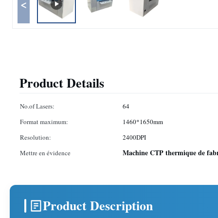
<
Product Details
No.of Lasers:
64
Format maximum:
1460*1650mm
Resolution:
2400DPI
Machine CTP thermique de fabr
Mettre en évidence
Product Description