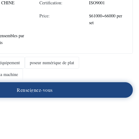
 CHINE
Certification:
ISO9001
Price:
$61000~66000 per
set
ensembles par
is
'équipement
poseur numérique de plat
la machine
R
e
n
s
e
i
g
n
e
z
-
v
o
u
s