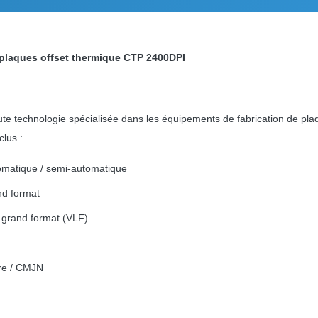
 plaques offset thermique CTP 2400DPI
e technologie spécialisée dans les équipements de fabrication de plaq
clus :
omatique / semi-automatique
nd format
 grand format (VLF)
re / CMJN