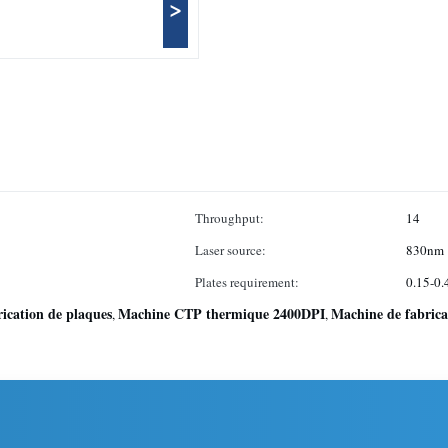
>
Throughput:
14
Laser source:
830nm
Plates requirement:
0.15-0
ication de plaques
Machine CTP thermique 2400DPI
Machine de fabrica
,
,