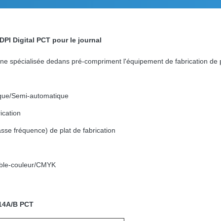
PI Digital PCT pour le journal
ne spécialisée dedans pré-compriment l'équipement de fabrication de pl
ique/Semi-automatique
ication
se fréquence) de plat de fabrication
uble-couleur/CMYK
-14A/B PCT