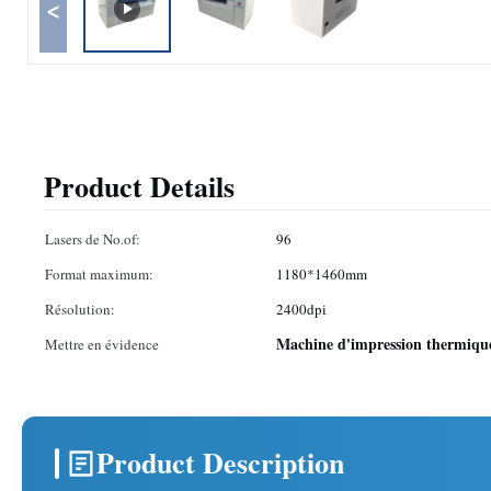
<
Product Details
Lasers de No.of:
96
Format maximum:
1180*1460mm
Résolution:
2400dpi
Machine d'impression thermiqu
Mettre en évidence
Product Description