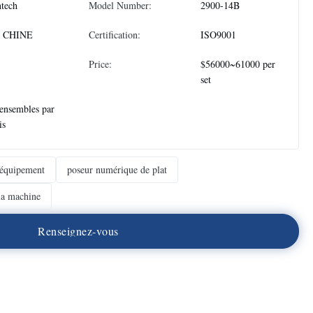
tech
Model Number:
2900-14B
 CHINE
Certification:
ISO9001
Price:
$56000~61000 per
set
ensembles par
is
'équipement
poseur numérique de plat
la machine
R
e
n
s
e
i
g
n
e
z
-
v
o
u
s