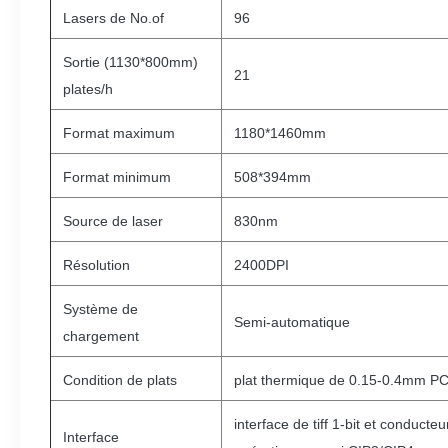
Lasers de No.of
96
Sortie (1130*800mm)
21
plates/h
Format maximum
1180*1460mm
Format minimum
508*394mm
Source de laser
830nm
Résolution
2400DPI
Système de
Semi-automatique
chargement
Condition de plats
plat thermique de 0.15-0.4mm PC
interface de tiff 1-bit et conduct
Interface