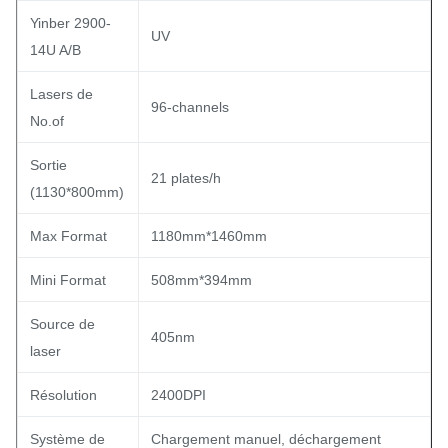
Yinber 2900-
UV
14U A/B
Lasers de
96-channels
No.of
Sortie
21 plates/h
(1130*800mm)
Max Format
1180mm*1460mm
Mini Format
508mm*394mm
Source de
405nm
laser
Résolution
2400DPI
Système de
Chargement manuel, déchargement