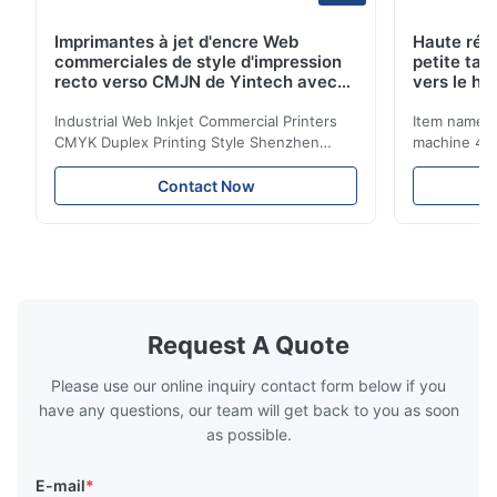
Imprimantes à jet d'encre Web
Haute rés
commerciales de style d'impression
petite tai
recto verso CMJN de Yintech avec
vers le ha
tête d'impression industrielle
80%
Industrial Web Inkjet Commercial Printers
Item name :
CMYK Duplex Printing Style Shenzhen
machine 4-
Yintech Co.,LTD is a modern high-tech
max format
enterprise specialized in pre-press plate
Yintech ctp
Contact Now
making equipment, integrating design, R&D,
choose us? 
manufacturing and sales services. Our main
advantages,
products are included: Automatic / Semi-
advantages,
Auto thermal or UV plate making machine
1.Autofocus
Large format thermal or UV plate making
we adopted 
machine Very large format (VLF) thermal or
technology.
UV plate making machine Flexo plate
more flexibl
Request A Quote
making machine Monochrome / Dual
more satura
deform or pl
Please use our online inquiry contact form below if you
have any questions, our team will get back to you as soon
as possible.
E-mail
*