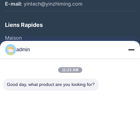
E-mail:
yintech@yinzhiming.com
Liens Rapides
Maison
Produits
admin
Vidéos
Au Sujet De Nous
11:23 AM
Visite D'usine
Good day, what product are you looking for?
Contrôle De Qualité
Contactez-Nous
Demandez Une Citation
Nouvelles