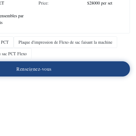
ET
Price:
$28000 per set
ensembles par
is
o PCT
Plaque d'impression de Flexo de sac faisant la machine
u sac PCT Flexo
R
e
n
s
e
i
g
n
e
z
-
v
o
u
s