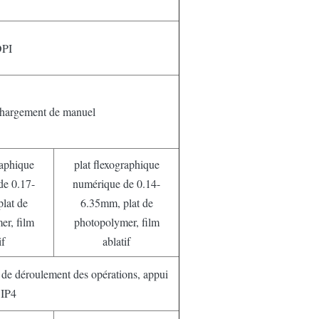
DPI
hargement de manuel
raphique
plat flexographique
de 0.17-
numérique de 0.14-
lat de
6.35mm, plat de
er, film
photopolymer, film
if
ablatif
ct de déroulement des opérations, appui
IP4