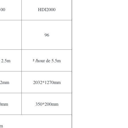
100
HDI2000
96
e 2.5m
² /hour de 5.5m
62mm
2032*1270mm
30mm
350*200mm
nm