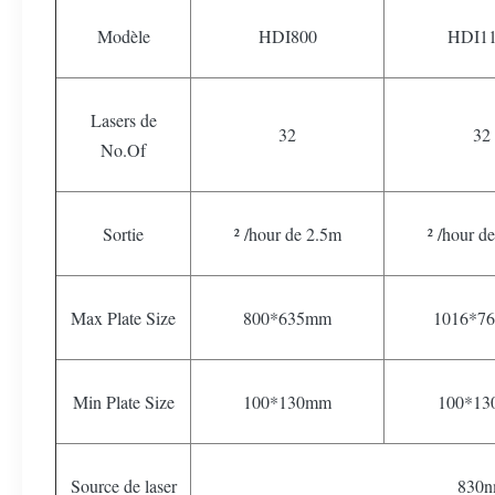
Modèle
HDI800
HDI1
Lasers de
32
32
No.Of
Sortie
² /hour de 2.5m
² /hour d
Max Plate Size
800*635mm
1016*7
Min Plate Size
100*130mm
100*1
Source de laser
830