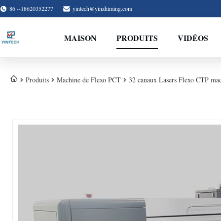
86 --18620352277
yintech@yinzhiming.com
MAISON
PRODUITS
VIDÉOS
Produits
Machine de Flexo PCT
32 canaux Lasers Flexo CTP ma