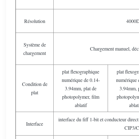
Résolution
4000
Système de
Chargement manuel, déc
chargement
plat flexographique
plat flexog
numérique de 0.14-
numérique 
Condition de
3.94mm, plat de
3.94mm, p
plat
photopolymer, film
photopolym
ablatif
ablat
interface du fiff 1-bit et conducteur dire
Interface
CIP3/C