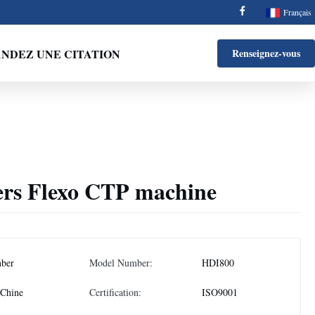
Français
NDEZ UNE CITATION
Renseignez-vous
ers Flexo CTP machine
nber
Model Number:
HDI800
 Chine
Certification:
ISO9001