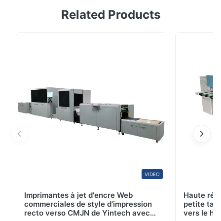
Related Products
vente en gros 0.27mm de plat de la Chine PCT
sensibilité spectrale 405nm de jusqu'à 100000
impressions Résolution : 1~99% à 200lpi Sensibilité
spectrale : 405nm Utilisation : Impression offset,
impression de Digital Paquet de transport : Paquet ...
VIDEO
Imprimantes à jet d'encre Web
Haute rés
commerciales de style d'impression
petite tai
recto verso CMJN de Yintech avec
vers le ha