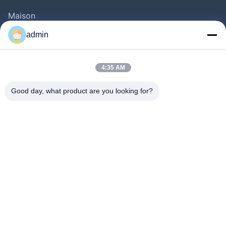
Maison
Produits
admin
Vidéos
Au Sujet De Nous
4:35 AM
Visite D'usine
Good day, what product are you looking for?
Contrôle De Qualité
Contactez-Nous
Demandez Une Citation
Nouvelles
Follow Us