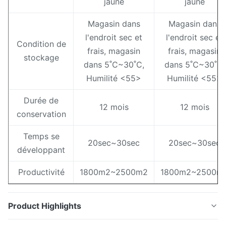
jaune
jaune
Magasin dans
Magasin dans
l'endroit sec et
l'endroit sec et
Condition de
frais, magasin
frais, magasin
stockage
dans 5˚C~30˚C,
dans 5˚C~30˚C,
Humilité <55>
Humilité <55>
Durée de
12 mois
12 mois
conservation
Temps se
20sec~30sec
20sec~30sec
développant
Productivité
1800m2~2500m2
1800m2~2500m
Product Highlights
Nom d'article : Mesure conventionnelle 200LPI de la