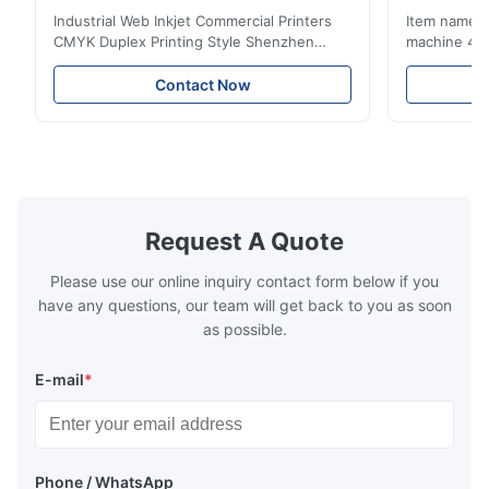
tête d'impression industrielle
80%
Industrial Web Inkjet Commercial Printers
Item name :
CMYK Duplex Printing Style Shenzhen
machine 4-
Yintech Co.,LTD is a modern high-tech
max format
enterprise specialized in pre-press plate
Yintech ctp
Contact Now
making equipment, integrating design, R&D,
choose us? 
manufacturing and sales services. Our main
advantages,
products are included: Automatic / Semi-
advantages,
Auto thermal or UV plate making machine
1.Autofocus
Large format thermal or UV plate making
we adopted 
machine Very large format (VLF) thermal or
technology.
UV plate making machine Flexo plate
more flexibl
Request A Quote
making machine Monochrome / Dual
more satura
deform or pl
Please use our online inquiry contact form below if you
have any questions, our team will get back to you as soon
as possible.
E-mail
*
Phone / WhatsApp