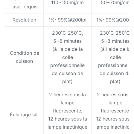
110~150mj/cm
50~70mj/cm
laser requis
Résolution
1%~99%@200lpi
1%~99%@200lp
230˚C-250˚C,
230˚C-250˚C,
5~8 minutes
5~8 minutes
(à l'aide de la
(à l'aide de la
Condition de
colle
colle
cuisson
professionnelle
professionnelle
de cuisson de
de cuisson de
plat)
plat)
2 heures sous la
2 heures sous la
lampe
lampe
fluorescente,
fluorescente,
Éclairage sûr
12 heures sous la
12 heures sous l
lampe inactinique
lampe inactiniqu