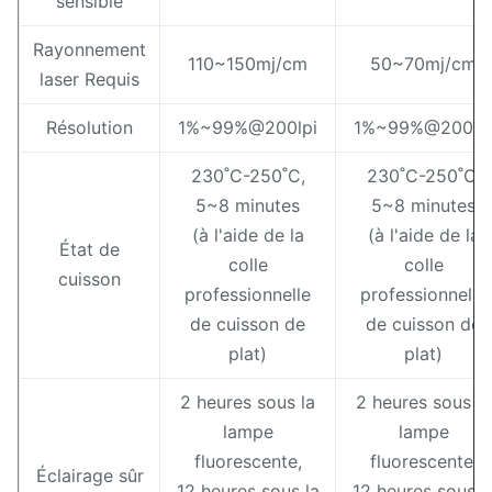
sensible
Rayonnement
110~150mj/cm
50~70mj/cm
laser Requis
Résolution
1%~99%@200lpi
1%~99%@200lp
230˚C-250˚C,
230˚C-250˚C,
5~8 minutes
5~8 minutes
(à l'aide de la
(à l'aide de la
État de
colle
colle
cuisson
professionnelle
professionnelle
de cuisson de
de cuisson de
plat)
plat)
2 heures sous la
2 heures sous la
lampe
lampe
fluorescente,
fluorescente,
Éclairage sûr
12 heures sous la
12 heures sous l