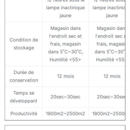
lampe inactinique
lampe inactiniqu
jaune
jaune
Magasin dans
Magasin dans
l'endroit sec et
l'endroit sec et
Condition de
frais, magasin
frais, magasin
stockage
dans 5˚C~30˚C,
dans 5˚C~30˚C,
Humilité <55>
Humilité <55>
Durée de
12 mois
12 mois
conservation
Temps se
20sec~30sec
20sec~30sec
développant
Productivité
1800m2~2500m2
1800m2~2500m