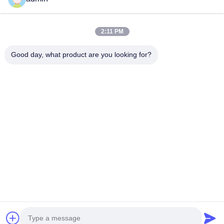
Vidéos
Au Sujet De Nous
2:11 PM
Visite D'usine
Good day, what product are you looking for?
Contrôle De Qualité
Contactez-Nous
Demandez Une Citation
Nouvelles
Follow Us
©2019- Shenzhen Yintech Co., Ltd. Tous les droits réservés