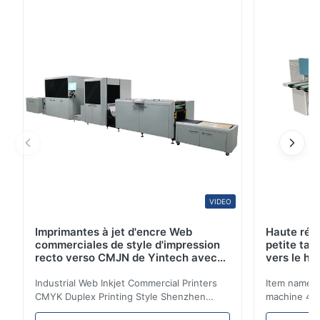
FUCAI PCT (thermique CONTRE le plat UV de
picoseconde) Spécification technique Type de
produits (FP-100) Plats thermiques positifs (FP-200) ...
VIDEO
Imprimantes à jet d'encre Web
Haute rés
commerciales de style d'impression
petite tai
recto verso CMJN de Yintech avec
vers le ha
tête d'impression industrielle
80%
Industrial Web Inkjet Commercial Printers
Item name :
CMYK Duplex Printing Style Shenzhen
machine 4-
Yintech Co.,LTD is a modern high-tech
max format