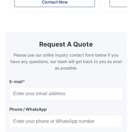
enterprise specialized in pre-press plate
Yintech ctp
Contact Now
making equipment, integrating design, R&D,
choose us? 
manufacturing and sales services. Our main
advantages,
products are included: Automatic / Semi-
advantages,
Auto thermal or UV plate making machine
1.Autofocus
Large format thermal or UV plate making
we adopted 
machine Very large format (VLF) thermal or
technology.
UV plate making machine Flexo plate
more flexibl
Request A Quote
making machine Monochrome / Dual
more satura
deform or pl
Please use our online inquiry contact form below if you
have any questions, our team will get back to you as soon
as possible.
E-mail
*
Phone / WhatsApp