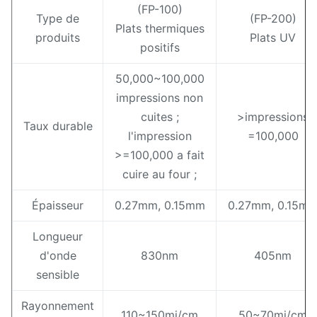
(FP-100)
Type de
(FP-200)
Plats thermiques
produits
Plats UV
positifs
50,000~100,000
impressions non
cuites ;
>impressions
Taux durable
l'impression
=100,000
>=100,000 a fait
cuire au four ;
Épaisseur
0.27mm, 0.15mm
0.27mm, 0.15m
Longueur
d'onde
830nm
405nm
sensible
Rayonnement
110~150mj/cm
50~70mj/cm