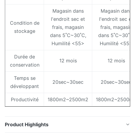
Magasin dans
Magasin dans
l'endroit sec et
l'endroit sec et
Condition de
frais, magasin
frais, magasin
stockage
dans 5˚C~30˚C,
dans 5˚C~30˚C,
Humilité <55>
Humilité <55>
Durée de
12 mois
12 mois
conservation
Temps se
20sec~30sec
20sec~30sec
développant
Productivité
1800m2~2500m2
1800m2~2500m
Product Highlights