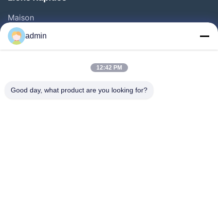
Maison
Produits
admin
Vidéos
Au Sujet De Nous
12:42 PM
Visite D'usine
Good day, what product are you looking for?
Contrôle De Qualité
Contactez-Nous
Demandez Une Citation
Nouvelles
Follow Us