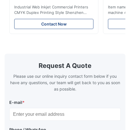
tête d'impression industrielle
80%
Industrial Web Inkjet Commercial Printers
Item name :
CMYK Duplex Printing Style Shenzhen
machine 4-
Yintech Co.,LTD is a modern high-tech
max format
enterprise specialized in pre-press plate
Yintech ctp
Contact Now
making equipment, integrating design, R&D,
choose us? 
manufacturing and sales services. Our main
advantages,
products are included: Automatic / Semi-
advantages,
Auto thermal or UV plate making machine
1.Autofocus
Large format thermal or UV plate making
we adopted 
machine Very large format (VLF) thermal or
technology.
UV plate making machine Flexo plate
more flexibl
Request A Quote
making machine Monochrome / Dual
more satura
deform or pl
Please use our online inquiry contact form below if you
have any questions, our team will get back to you as soon
as possible.
E-mail
*
Phone / WhatsApp