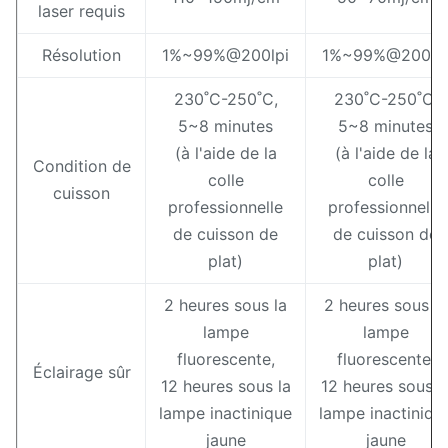
laser requis
Résolution
1%~99%@200lpi
1%~99%@200lp
230˚C-250˚C,
230˚C-250˚C,
5~8 minutes
5~8 minutes
(à l'aide de la
(à l'aide de la
Condition de
colle
colle
cuisson
professionnelle
professionnelle
de cuisson de
de cuisson de
plat)
plat)
2 heures sous la
2 heures sous la
lampe
lampe
fluorescente,
fluorescente,
Éclairage sûr
12 heures sous la
12 heures sous l
lampe inactinique
lampe inactiniqu
jaune
jaune