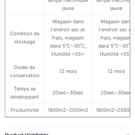
lampe inactinique
lampe inactiniqu
jaune
jaune
Magasin dans
Magasin dans
l'endroit sec et
l'endroit sec et
Condition de
frais, magasin
frais, magasin
stockage
dans 5˚C~30˚C,
dans 5˚C~30˚C,
Humilité <55>
Humilité <55>
Durée de
12 mois
12 mois
conservation
Temps se
20sec~30sec
20sec~30sec
développant
Productivité
1800m2~2500m2
1800m2~2500m