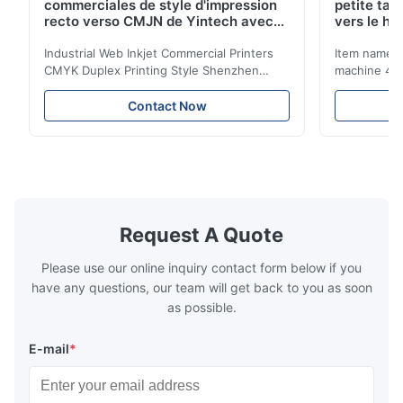
commerciales de style d'impression
petite tai
recto verso CMJN de Yintech avec
vers le ha
tête d'impression industrielle
80%
Industrial Web Inkjet Commercial Printers
Item name :
CMYK Duplex Printing Style Shenzhen
machine 4-
Yintech Co.,LTD is a modern high-tech
max format
enterprise specialized in pre-press plate
Yintech ctp
Contact Now
making equipment, integrating design, R&D,
choose us? 
manufacturing and sales services. Our main
advantages,
products are included: Automatic / Semi-
advantages,
Auto thermal or UV plate making machine
1.Autofocus
Large format thermal or UV plate making
we adopted 
machine Very large format (VLF) thermal or
technology.
UV plate making machine Flexo plate
more flexibl
Request A Quote
making machine Monochrome / Dual
more satura
deform or pl
Please use our online inquiry contact form below if you
have any questions, our team will get back to you as soon
as possible.
E-mail
*