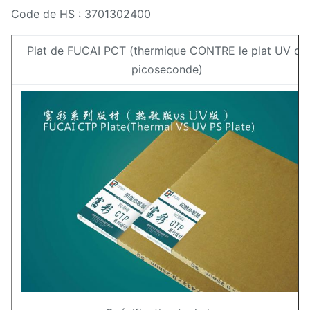
Code de HS : 3701302400
Plat de FUCAI PCT (thermique CONTRE le plat UV de
picoseconde)