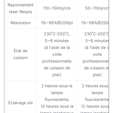
Rayonnement
110~150mj/cm
50~70mj/cm
laser Requis
Résolution
1%~99%@200lpi
1%~99%@200lp
230˚C-250˚C,
230˚C-250˚C,
5~8 minutes
5~8 minutes
(à l'aide de la
(à l'aide de la
État de
colle
colle
cuisson
professionnelle
professionnelle
de cuisson de
de cuisson de
plat)
plat)
2 heures sous la
2 heures sous la
lampe
lampe
fluorescente,
fluorescente,
Éclairage sûr
12 heures sous la
12 heures sous l