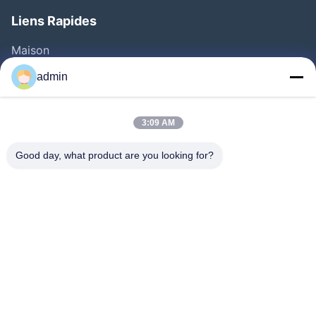
Liens Rapides
Maison
Produits
admin
Vidéos
Au Sujet De Nous
3:09 AM
Visite D'usine
Good day, what product are you looking for?
Contrôle De Qualité
Contactez-Nous
Demandez Une Citation
Nouvelles
Follow Us