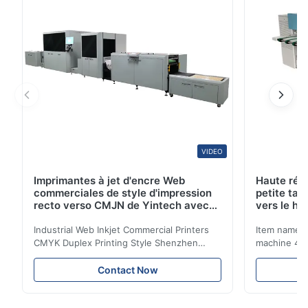
développante : 23+/-2 degré Type : Plat de CTCP
Paquet de transport ...
VIDEO
Imprimantes à jet d'encre Web
Haute rés
commerciales de style d'impression
petite tai
recto verso CMJN de Yintech avec
vers le ha
tête d'impression industrielle
80%
Industrial Web Inkjet Commercial Printers
Item name :
CMYK Duplex Printing Style Shenzhen
machine 4-
Yintech Co.,LTD is a modern high-tech
max format
enterprise specialized in pre-press plate
Yintech ctp
Contact Now
making equipment, integrating design, R&D,
choose us? 
manufacturing and sales services. Our main
advantages,