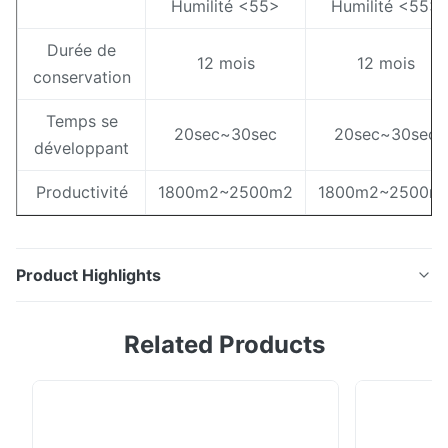
Humilité <55>
Humilité <55>
Durée de
12 mois
12 mois
conservation
Temps se
20sec~30sec
20sec~30sec
développant
Productivité
1800m2~2500m2
1800m2~2500m
Product Highlights
Nom d'article : longueur courue en aluminium du plat
Related Products
830nm 200LPI de PCT jusqu'à 100 000 impressions
0.20mm pour le marché coréen Couleur : Bleu
Spécifications : 0.15mm 100pcs/box ; 0.25mm
50pcs/box ; 0.30mm 50pcs La température se