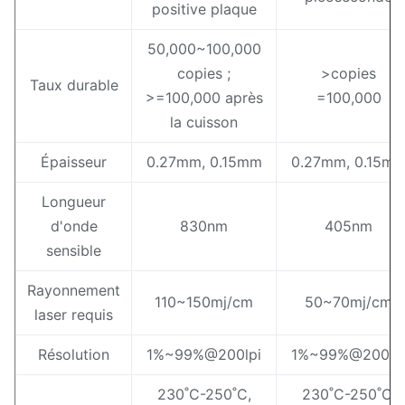
positive plaque
50,000~100,000
copies ;
>copies
Taux durable
>=100,000 après
=100,000
la cuisson
Épaisseur
0.27mm, 0.15mm
0.27mm, 0.15m
Longueur
d'onde
830nm
405nm
sensible
Rayonnement
110~150mj/cm
50~70mj/cm
laser requis
Résolution
1%~99%@200lpi
1%~99%@200lp
230˚C-250˚C,
230˚C-250˚C,