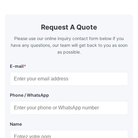
products are included: Automatic / Semi-
advantages,
Auto thermal or UV plate making machine
1.Autofocus
Large format thermal or UV plate making
we adopted 
machine Very large format (VLF) thermal or
technology.
UV plate making machine Flexo plate
more flexibl
Request A Quote
making machine Monochrome / Dual
more satura
deform or pl
Please use our online inquiry contact form below if you
have any questions, our team will get back to you as soon
as possible.
E-mail
*
Phone / WhatsApp
Name