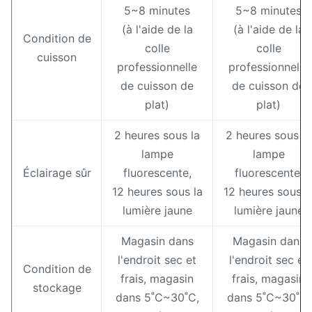
5~8 minutes
5~8 minutes
(à l'aide de la
(à l'aide de la
Condition de
colle
colle
cuisson
professionnelle
professionnelle
de cuisson de
de cuisson de
plat)
plat)
2 heures sous la
2 heures sous la
lampe
lampe
Éclairage sûr
fluorescente,
fluorescente,
12 heures sous la
12 heures sous l
lumière jaune
lumière jaune
Magasin dans
Magasin dans
l'endroit sec et
l'endroit sec et
Condition de
frais, magasin
frais, magasin
stockage
dans 5˚C~30˚C,
dans 5˚C~30˚C,