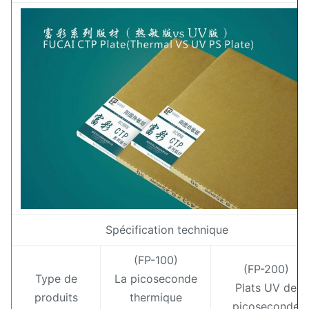
Spécification technique
(FP-100)
(FP-200)
Type de
La picoseconde
Plats UV de
produits
thermique
picoseconde