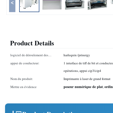
<
Product Details
logiciel de déroulement des
harlequin /prinergy
opérations:
appui de conducteur:
1 interface de tiff de bit et conduct
opérations, appui cip3/cip4
Nom du produit:
Imprimante à laser de grand format
poseur numérique de plat
ordin
Mettre en évidence
,