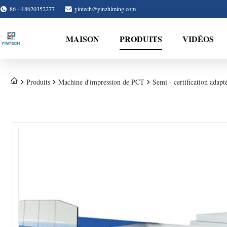
86 --18620352277
yintech@yinzhiming.com
MAISON
PRODUITS
VIDÉOS
Produits
Machine d'impression de PCT
Semi - certification adap