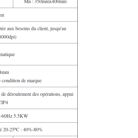
Mn : 350mmx400mm
nm
tée aux besoins du client, jusqu'au
000dpi)
matique
.4mm
e condition de marque
ct de déroulement des opérations, appui
CIP4
0-60Hz 5.5KW
ité 20-25ºC : 40%-80%