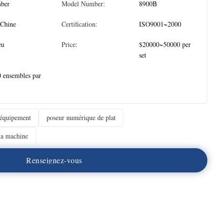
nber
Model Number:
8900B
 Chine
Certification:
ISO9001~2000
eu
Price:
$20000~50000 per
set
 ensembles par
'équipement
poseur numérique de plat
la machine
R
e
n
s
e
i
g
n
e
z
-
v
o
u
s