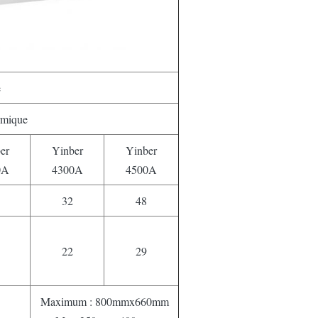
e
rmique
er
Yinber
Yinber
0A
4300A
4500A
32
48
22
29
Maximum : 800mmx660mm