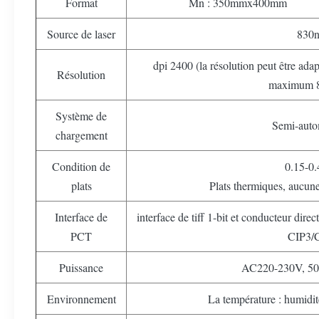
Format
Mn : 350mmx400mm
Source de laser
830
dpi 2400 (la résolution peut être adap
Résolution
maximum 8
Système de
Semi-auto
chargement
Condition de
0.15-0
plats
Plats thermiques, aucun
Interface de
interface de tiff 1-bit et conducteur dire
PCT
CIP3/
Puissance
AC220-230V, 5
Environnement
La température : humid