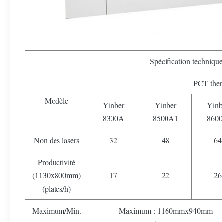
Spécification techniqu
PCT the
Modèle
Yinber
Yinber
Yinb
8300A
8500A1
860
Non des lasers
32
48
64
Productivité
(1130x800mm)
17
22
26
(plates/h)
Maximum/Min.
Maximum : 1160mmx940mm