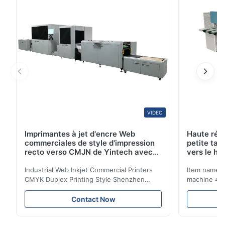
laser 830 nanomètre Résolution dpi 2400 (la
résolution peut être adaptée ...
VIDEO
Imprimantes à jet d'encre Web
Haute rés
commerciales de style d'impression
petite tai
recto verso CMJN de Yintech avec
vers le ha
tête d'impression industrielle
80%
Industrial Web Inkjet Commercial Printers
Item name :
CMYK Duplex Printing Style Shenzhen
machine 4-
Yintech Co.,LTD is a modern high-tech
max format
enterprise specialized in pre-press plate
Yintech ctp
Contact Now
making equipment, integrating design, R&D,
choose us? 
manufacturing and sales services. Our main
advantages,