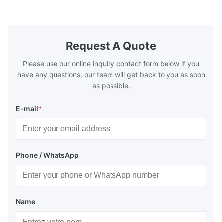
products are included: Automatic / Semi-
advantages,
Auto thermal or UV plate making machine
1.Autofocus
Large format thermal or UV plate making
we adopted 
machine Very large format (VLF) thermal or
technology.
UV plate making machine Flexo plate
more flexibl
Request A Quote
making machine Monochrome / Dual
more satura
deform or pl
Please use our online inquiry contact form below if you
have any questions, our team will get back to you as soon
as possible.
E-mail
*
Phone / WhatsApp
Name