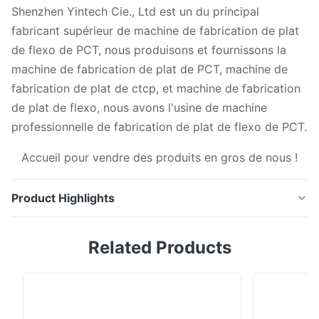
Shenzhen Yintech Cie., Ltd est un du principal
fabricant supérieur de machine de fabrication de plat
de flexo de PCT, nous produisons et fournissons la
machine de fabrication de plat de PCT, machine de
fabrication de plat de ctcp, et machine de fabrication
de plat de flexo, nous avons l'usine de machine
professionnelle de fabrication de plat de flexo de PCT.
Accueil pour vendre des produits en gros de nous !
Product Highlights
Machine de fabrication de plat automatique de
Related Products
CTP/Thermal PCT Spécification technique Modèle
8600B No. de lasers 64 Sortie(1130x800mm)
(plats/heure) 27 PPH Maximal/Min. Format Maximum :
1160mmx940mm mn : 350mmx400mm Source de