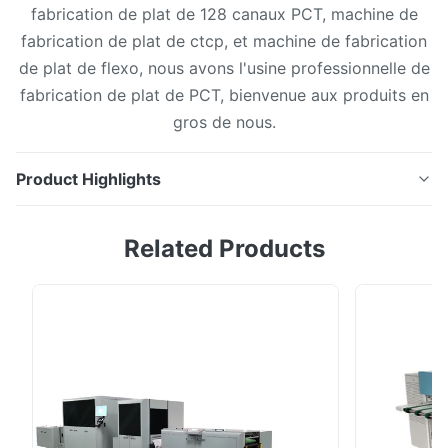
fabrication de plat de 128 canaux PCT, machine de
fabrication de plat de ctcp, et machine de fabrication
de plat de flexo, nous avons l'usine professionnelle de
fabrication de plat de PCT, bienvenue aux produits en
gros de nous.
Product Highlights
Machine de fabrication de plat automatique de
Related Products
CTP/Thermal PCT Spécification technique Modèle
8100B No. de lasers 128 Sortie(1130x800mm)
(plats/heure) 45 PPH Maximal/Min. Format Maximum :
1160mmx940mm mn : 350mmx400mm Source de
laser 830 nanomètre Résolution dpi 2400 (la
résolution peut être adaptée ...