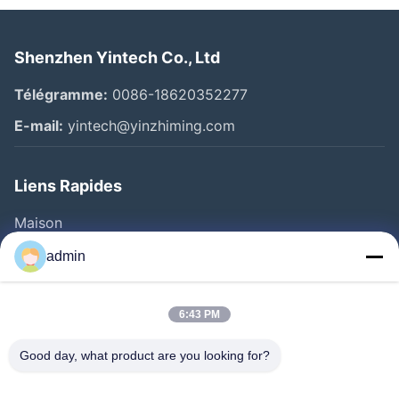
Shenzhen Yintech Co., Ltd
Télégramme:
0086-18620352277
E-mail:
yintech@yinzhiming.com
Liens Rapides
Maison
Produits
admin
Vidéos
Au Sujet De Nous
6:43 PM
Visite D'usine
Good day, what product are you looking for?
Contrôle De Qualité