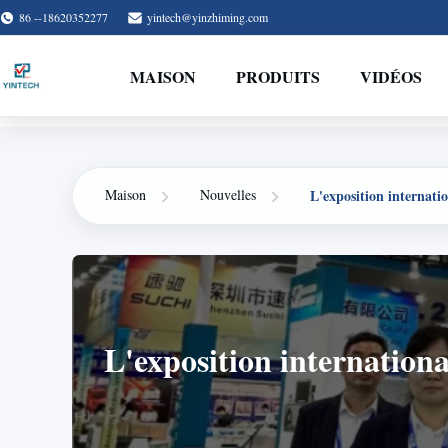
86 --18620352277
yintech@yinzhiming.com
MAISON
PRODUITS
VIDÉOS
L'exposition internati
Maison
Nouvelles
L'exposition internation