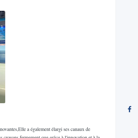
novantes,Elle a également élargi ses canaux de
s croyons fermement que grâce à l'innovation et à la