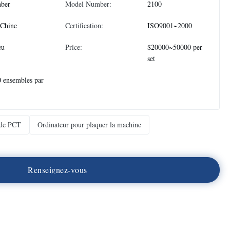
nber
Model Number:
2100
 Chine
Certification:
ISO9001~2000
eu
Price:
$20000~50000 per
set
 ensembles par
 de PCT
Ordinateur pour plaquer la machine
R
e
n
s
e
i
g
n
e
z
-
v
o
u
s