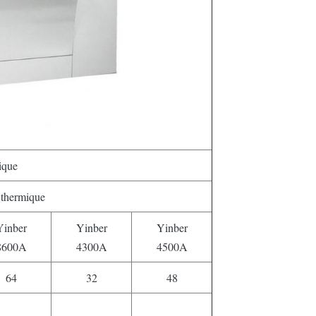
ique
thermique
Yinber
Yinber
Yinber
8600A
4300A
4500A
64
32
48