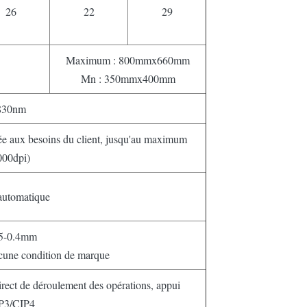
26
22
29
Maximum : 800mmx660mm
Mn : 350mmx400mm
830nm
tée aux besoins du client, jusqu'au maximum
000dpi)
automatique
15-0.4mm
ucune condition de marque
 direct de déroulement des opérations, appui
P3/CIP4