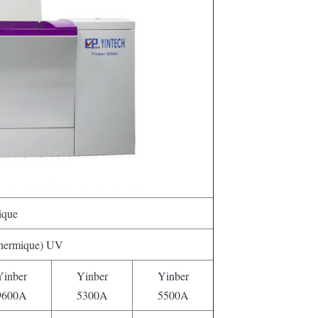
ique
hermique) UV
Yinber
Yinber
Yinber
9600A
5300A
5500A