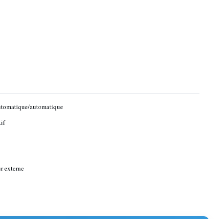
utomatique/automatique
if
r externe