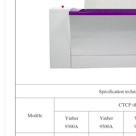
Spécification techn
CTCP (t
Modèle
Yinber
Yinber
9300A
9500A