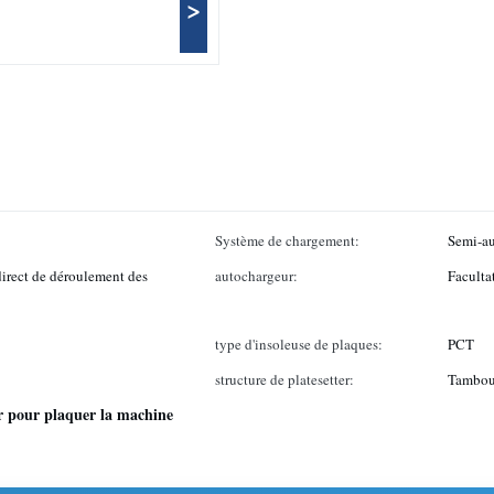
>
Système de chargement:
Semi-a
 direct de déroulement des
autochargeur:
Facultat
type d'insoleuse de plaques:
PCT
structure de platesetter:
Tambou
 pour plaquer la machine