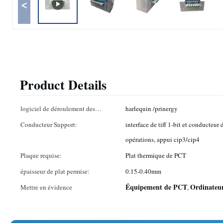
<
Product Details
logiciel de déroulement des
harlequin /prinergy
opérations:
Conducteur Support:
interface de tiff 1-bit et conducteur
opérations, appui cip3/cip4
Plaque requise:
Plat thermique de PCT
épaisseur de plat permise:
0.15-0.40mm
Équipement de PCT
Ordinateur
Mettre en évidence
,