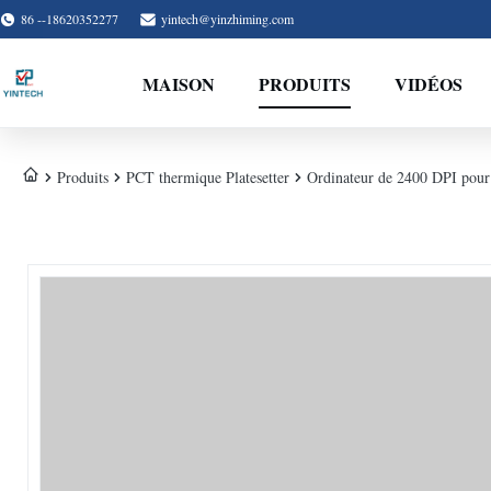
86 --18620352277
yintech@yinzhiming.com
MAISON
PRODUITS
VIDÉOS
Produits
PCT thermique Platesetter
Ordinateur de 2400 DPI pour